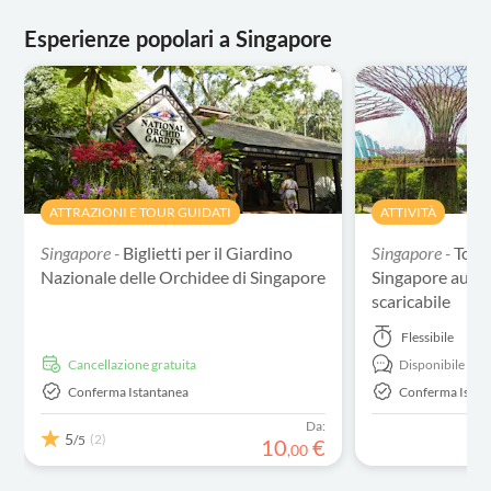
Esperienze popolari a Singapore
ATTRAZIONI E TOUR GUIDATI
ATTIVITÀ
Singapore -
Biglietti per il Giardino
Singapore -
Tour 
Nazionale delle Orchidee di Singapore
Singapore auto
scaricabile
Flessibile
Cancellazione gratuita
Disponibile in:
E
Conferma Istantanea
Conferma Istan
Da:
5
(2)
/5
10
€
,
00