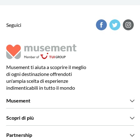
Seguici
Musement ti aiuta a scoprire il meglio
di ogni destinazione offrendoti
un'ampia scelta di esperienze
indimenticabili in tutto il mondo
Musement
Chi siamo
Scopri di più
Stampa
Lavora con noi
Cosa dicono di noi i nostri clienti
Partnership
Green & Fair Experiences
Tour personalizzati