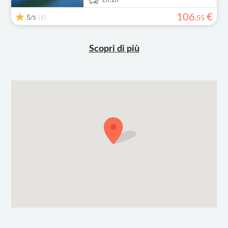
106
€
5
(1)
,
55
/5
Scopri di più