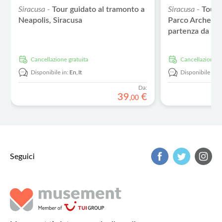
Siracusa -
Tour guidato al tramonto a
Siracusa -
Tour 
Neapolis, Siracusa
Parco Archeolo
partenza da Ta
Cancellazione gratuita
Cancellazione g
Disponibile in:
En,
It
Disponibile in:
Da:
39
€
,
00
Seguici