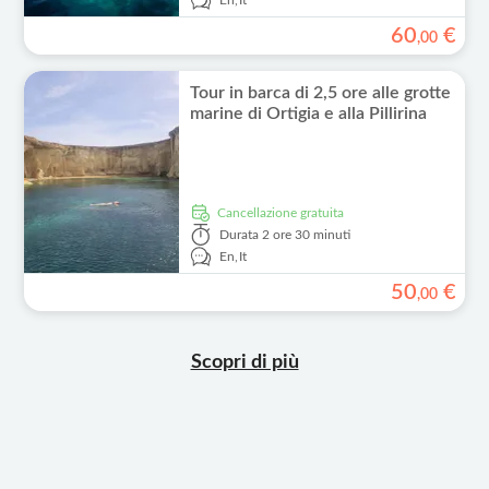
En,
It
60
€
,
00
Tour in barca di 2,5 ore alle grotte
marine di Ortigia e alla Pillirina
Cancellazione gratuita
Durata
2 ore 30 minuti
En,
It
50
€
,
00
Scopri di più