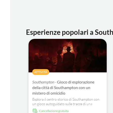
Esperienze popolari a Sou
ATTIVITÀ
Southampton -
Gioco di esplorazione
della città di Southampton con un
mistero di omicidio
Esplora il centro storico di Southampton con
un gioco autoguidato sulle tracce di una
blogger di viaggi assassinata. Visita luoghi
Cancellazione gratuita
iconici, vai alla ricerca di indizi e scopri le