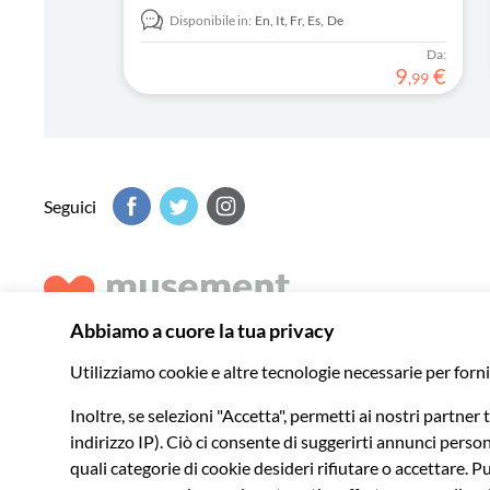
leggende locali.
Disponibile in:
En,
It,
Fr,
Es,
De
Da:
9
€
,
99
Seguici
Musement ti aiuta a scoprire il meglio di ogni destinazione 
indimenticabili in tutto il mondo