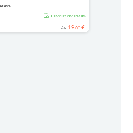
antanea
Cancellazione gratuita
19
€
Da:
,
00