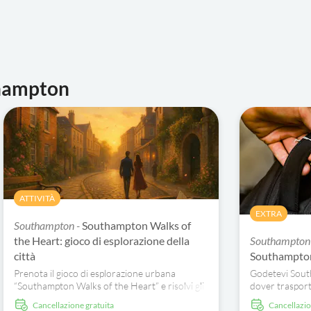
thampton
ATTIVITÀ
EXTRA
Southampton -
Southampton Walks of
the Heart: gioco di esplorazione della
Southampton
città
Southampto
Prenota il gioco di esplorazione urbana
Godetevi South
“Southampton Walks of the Heart” e risolvi gli
dover trasporta
indizi mentre scopri luoghi romantici, angoli
questo servizio
Cancellazione gratuita
Cancellazi
nascosti e storie locali al tuo ritmo.
tutti i giorni. 