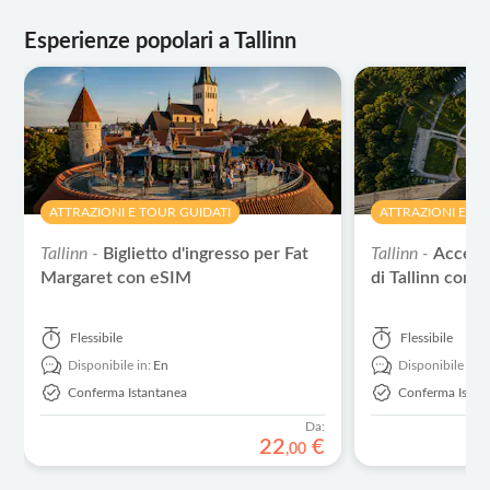
Esperienze popolari a Tallinn
ATTRAZIONI E TOUR GUIDATI
ATTRAZIONI E TO
Tallinn -
Biglietto d'ingresso per Fat
Tallinn -
Accesso
Margaret con eSIM
di Tallinn con 
Flessibile
Flessibile
Disponibile in:
En
Disponibile in:
Conferma Istantanea
Conferma Istan
Da:
22
€
,
00