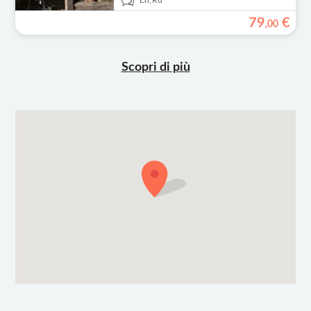
En,
Ru
79
€
,
00
Scopri di più