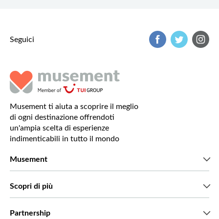
Seguici
Musement ti aiuta a scoprire il meglio
di ogni destinazione offrendoti
un'ampia scelta di esperienze
indimenticabili in tutto il mondo
Musement
Chi siamo
Scopri di più
Stampa
Lavora con noi
Cosa dicono di noi i nostri clienti
Partnership