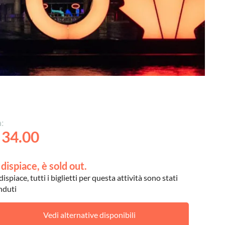
:
 34.00
 dispiace, è sold out.
dispiace, tutti i biglietti per questa attività sono stati
nduti
Vedi alternative disponibili