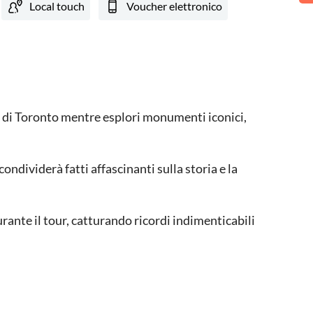
Local touch
Voucher elettronico
tà di Toronto mentre esplori monumenti iconici,
ondividerà fatti affascinanti sulla storia e la
rante il tour, catturando ricordi indimenticabili