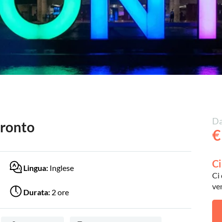
Da
oronto
€
Ci
Lingua:
Inglese
Ci 
ve
Durata:
2 ore