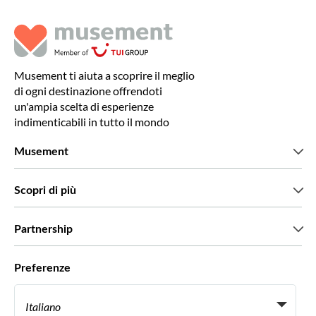
Musement ti aiuta a scoprire il meglio
di ogni destinazione offrendoti
un'ampia scelta di esperienze
indimenticabili in tutto il mondo
Musement
Chi siamo
Scopri di più
Stampa
Lavora con noi
Cosa dicono di noi i nostri clienti
Partnership
Green & Fair Experiences
Tour personalizzati
Con chi lavoriamo
Preferenze
Programmi di affiliazione
Personal Travel Agent
Italiano