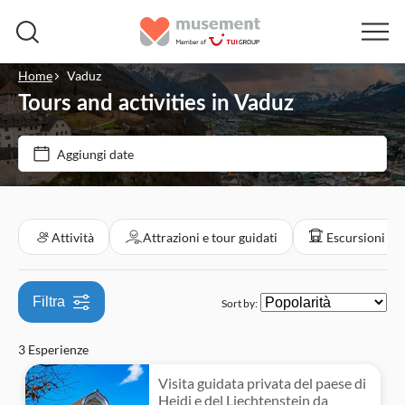
Home
Vaduz
Tours and activities in Vaduz
Filtra per prezzo (Adulto)
Aggiungi date
Opzioni biglietto
€
€
Min
Max
Cancellazione gratuita
Filtra per categorie
Attività
Attrazioni e tour guidati
Escursioni e t
Conferma istantanea
Attività
Visita guidata
Filtra
Sort by:
Attività in città
Attrazioni e tour guidati
Local touch
3 Esperienze
Hop-On Hop-Off
Tour a piedi
Monumenti
Escursioni e tour in giornata
Tour privato
Visita guidata privata del paese di
Turismo e tradizioni
Heidi e del Liechtenstein da