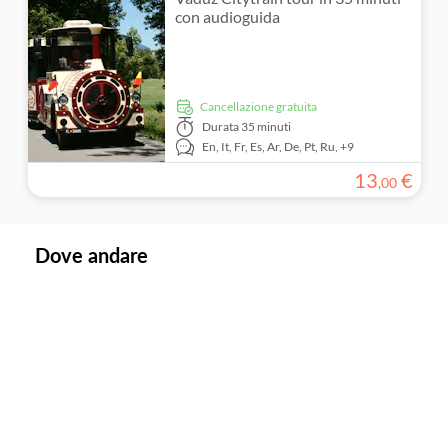
con audioguida
Cancellazione gratuita
Durata
35 minuti
En,
It,
Fr,
Es,
Ar,
De,
Pt,
Ru,
+9
13
€
,
00
Dove andare