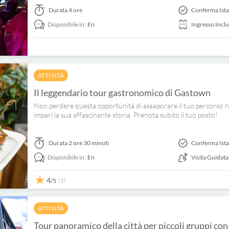
Durata
4 ore
Conferma Ist
Disponibile in:
En
Ingresso Incl
ATTIVITÀ
Il leggendario tour gastronomico di Gastown
Non perdere questa opportunità di assaporare il tuo percorso n
impari la sua affascinante storia. Prenota subito il tuo posto!
Durata
2 ore 30 minuti
Conferma Ist
Disponibile in:
En
Visita Guidata
4
(1)
/5
ATTIVITÀ
Tour panoramico della città per piccoli gruppi c