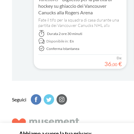
hockey su ghiaccio dei Vancouver
Canucks alla Rogers Arena
Fate il tifo per la squadra di casa durante una
partita dei Vancouver Canucks NHL alla
Rogers Arena e vivete la partita come un vero
Durata
2 ore 30 minuti
abitante di Vancouver indossando i colori della
Disponibile in:
En
squadra.
Conferma Istantanea
Da:
36
€
,
00
Seguici