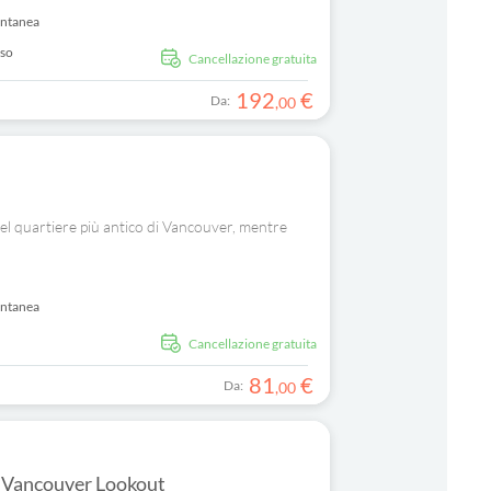
antanea
uso
Cancellazione gratuita
192
€
Da:
,
00
el quartiere più antico di Vancouver, mentre
antanea
Cancellazione gratuita
81
€
Da:
,
00
on Vancouver Lookout