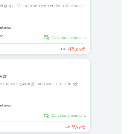
oli gruppi. Visita i tesori che rendono Vancouver
antanea
uso
Cancellazione gratuita
45
€
Da:
,
00
ver
, dove seguirai gli indizi per scoprire luoghi
antanea
Cancellazione gratuita
9
€
Da:
,
99