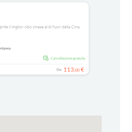
te il miglior cibo cinese al di fuori della Cina.
antanea
Cancellazione gratuita
113
€
Da:
,
00