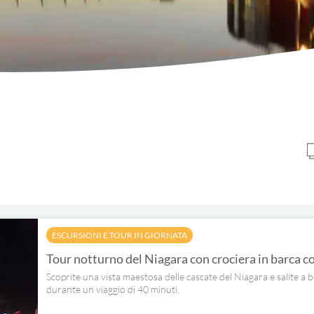
ESCURSIONI E TOUR IN GIORNATA
Tour notturno del Niagara con crociera in barca con
Scoprite una vista maestosa delle cascate del Niagara e salite a
durante un viaggio di 40 minuti.