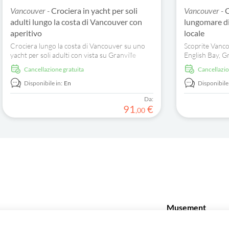
Vancouver -
Crociera in yacht per soli
Vancouver -
C
adulti lungo la costa di Vancouver con
lungomare d
aperitivo
locale
Crociera lungo la costa di Vancouver su uno
Scoprite Vanco
yacht per soli adulti con vista su Granville
English Bay, Gr
Island e Stanley Park, drink in omaggio e
una crociera tu
Cancellazione gratuita
Cancellazi
ambiente per piccoli gruppi.
massimo di 36 
Disponibile in:
En
Disponibile 
Da:
91
€
,
00
Musement