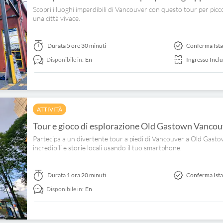
Scopri i luoghi imperdibili di Vancouver con questo tour per picc
una città vivace.
Durata
5 ore 30 minuti
Conferma Ist
Disponibile in:
En
Ingresso Incl
ATTIVITÀ
Tour e gioco di esplorazione Old Gastown Vancou
Partecipa a un divertente tour a piedi di Vancouver a Old Gastown
incredibili e storie locali usando il tuo smartphone.
Durata
1 ora 20 minuti
Conferma Ist
Disponibile in:
En