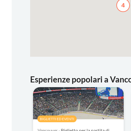
4
Esperienze popolari a Vanc
BIGLIETTI ED EVENTI
Vancouver -
Biglietto per la partita di