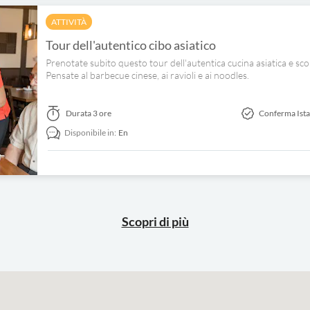
ATTIVITÀ
Tour dell'autentico cibo asiatico
Prenotate subito questo tour dell'autentica cucina asiatica e scopri
Pensate al barbecue cinese, ai ravioli e ai noodles.
Durata
3 ore
Conferma Ist
Disponibile in:
En
Scopri di più