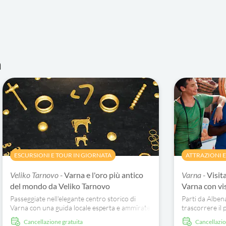
a
ESCURSIONI E TOUR IN GIORNATA
ATTRAZIONI E
Veliko Tarnovo -
Varna e l'oro più antico
Varna -
Visit
del mondo da Veliko Tarnovo
Varna con vi
Passeggiate nell'elegante centro storico di
Parti da Alben
Varna con una guida locale esperta e ammirate
trascorrere il 
le viste mozzafiato sul Mar Nero al Sea Garden
con questo tou
Cancellazione gratuita
Cancellazi
Varna.
Inizierete la v