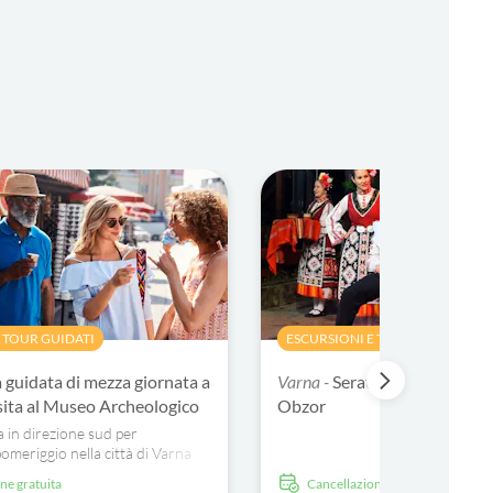
 TOUR GUIDATI
ESCURSIONI E TOUR IN GIORNAT
a guidata di mezza giornata a
Varna -
Serata di folklore bul
sita al Museo Archeologico
Obzor
a in direzione sud per
pomeriggio nella città di Varna
r guidato di mezza giornata.
one gratuita
Cancellazione gratuita
isita al Museo Archeologico,