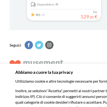
Disponibile in:
Pl
Da:
4
(8)
/5
129
€
,
00
Seguici
Musement ti aiuta a scoprire il meglio di ogni destinazione 
indimenticabili in tutto il mondo