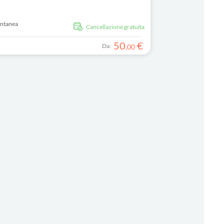
antanea
Cancellazione gratuita
50
€
Da:
,
00