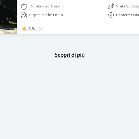
Durata
più di 8 ore
Visita Guidata
Disponibile in:
De,
En
Conferma Ist
3,8
(3)
/5
Scopri di più