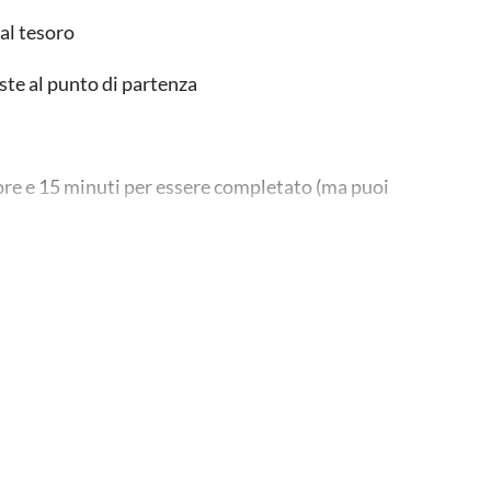
al tesoro
ste al punto di partenza
 2 ore e 15 minuti per essere completato (ma puoi
ell'app) per iniziare, altrimenti il gioco non si
e riavvia quando vuoi, dal punto in cui l'hai
giocare a questo gioco della città