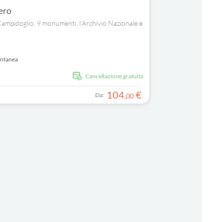
tero
l Campidoglio, 9 monumenti, l'Archivio Nazionale e
antanea
Cancellazione gratuita
104
€
Da:
,
00