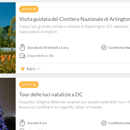
ATTIVITÀ
Visita guidata del Cimitero Nazionale di Arlingto
Visita il più grande cimitero militare di Washington DC dedicato
nazionale di Arlington.
Durata
da 45 minuti a 1 ora
Conferma Ist
Disponibile in:
En
4,6
(1)
/5
ATTIVITÀ
Tour delle luci natalizie a DC
Acquista l'allegria delle tue vacanze con questo splendido tour 
le sue luci scintillanti e i magnifici alberi di Natale.
Durata
3 ore
Conferma Ist