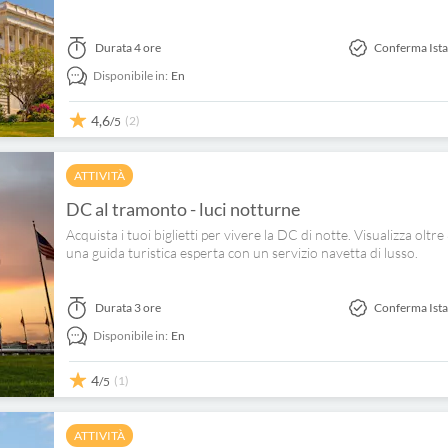
Durata
4 ore
Conferma Ist
Disponibile in:
En
4,6
(2)
/5
ATTIVITÀ
DC al tramonto - luci notturne
Acquista i tuoi biglietti per vivere la DC di notte. Visualizza oltr
una guida turistica esperta con un servizio navetta di lusso.
Durata
3 ore
Conferma Ist
Disponibile in:
En
4
(1)
/5
ATTIVITÀ