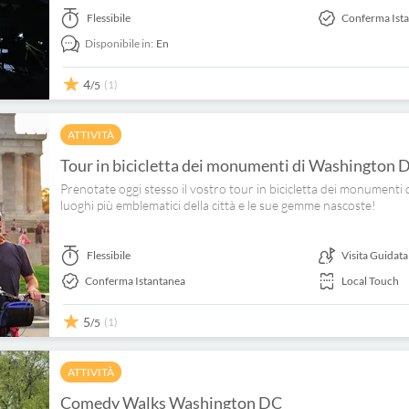
Flessibile
Conferma Ist
Disponibile in:
En
4
(1)
/5
ATTIVITÀ
Tour in bicicletta dei monumenti di Washington D
Prenotate oggi stesso il vostro tour in bicicletta dei monumenti 
luoghi più emblematici della città e le sue gemme nascoste!
Flessibile
Visita Guidata
Conferma Istantanea
Local Touch
5
(1)
/5
ATTIVITÀ
Comedy Walks Washington DC