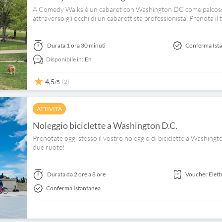
A Comedy Walks è un cabaret con Washington DC come palcosce
attraverso gli occhi di un cabarettista professionista. Prenota il 
Durata
1 ora 30 minuti
Conferma Ist
Disponibile in:
En
4,5
(2)
/5
ATTIVITÀ
Noleggio biciclette a Washington D.C.
Prenotate oggi stesso il vostro noleggio di biciclette a Washingto
due ruote!
Durata
da 2 ore a 8 ore
Voucher Elett
Conferma Istantanea