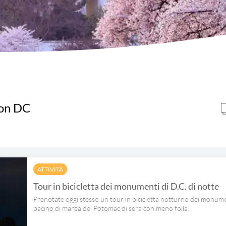
on DC
ATTIVITÀ
Tour in bicicletta dei monumenti di D.C. di notte
Prenotate oggi stesso un tour in bicicletta notturno dei monument
bacino di marea del Potomac di sera con meno folla!