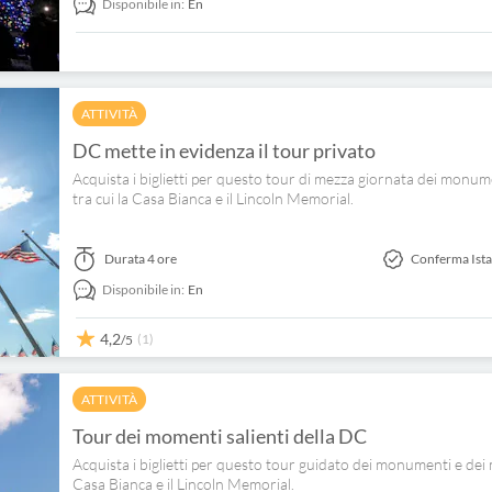
Disponibile in:
En
ATTIVITÀ
DC mette in evidenza il tour privato
Acquista i biglietti per questo tour di mezza giornata dei monu
tra cui la Casa Bianca e il Lincoln Memorial.
Durata
4 ore
Conferma Ist
Disponibile in:
En
4,2
(1)
/5
ATTIVITÀ
Tour dei momenti salienti della DC
Acquista i biglietti per questo tour guidato dei monumenti e dei
Casa Bianca e il Lincoln Memorial.