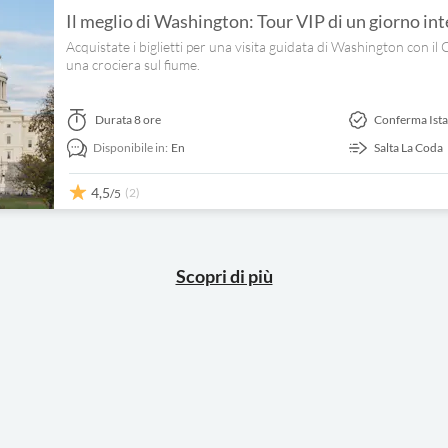
Il meglio di Washington: Tour VIP di un giorno in
Acquistate i biglietti per una visita guidata di Washington con i
una crociera sul fiume.
Durata
8 ore
Conferma Ist
Disponibile in:
En
Salta La Coda
4,5
(2)
/5
Scopri di più