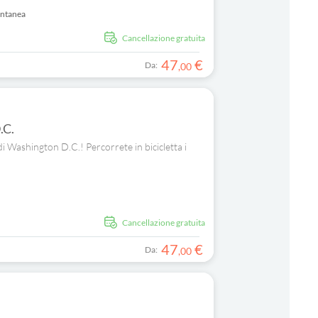
antanea
Cancellazione gratuita
47
€
Da:
,
00
.C.
di Washington D.C.! Percorrete in bicicletta i
Cancellazione gratuita
47
€
Da:
,
00