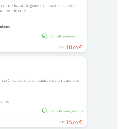
nico. Guarda le gemme nascoste della città
tuo tour in anticipo.
antanea
Cancellazione gratuita
18
€
Da:
,
00
n D.C. ed esplorate la capitale della nazione su
ronico
Cancellazione gratuita
15
€
Da:
,
00