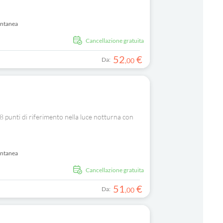
antanea
Cancellazione gratuita
52
€
Da:
,
00
e 8 punti di riferimento nella luce notturna con
antanea
Cancellazione gratuita
51
€
Da:
,
00