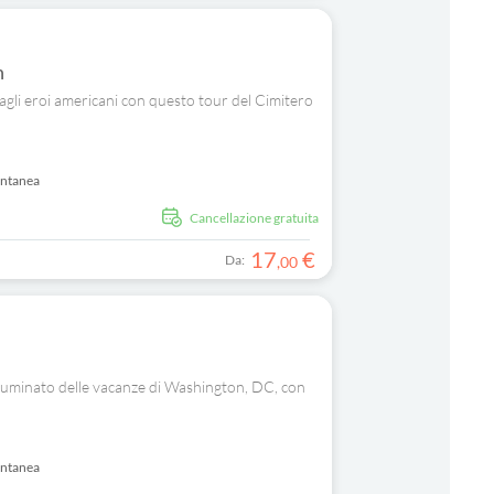
n
 agli eroi americani con questo tour del Cimitero
antanea
Cancellazione gratuita
17
€
Da:
,
00
illuminato delle vacanze di Washington, DC, con
antanea