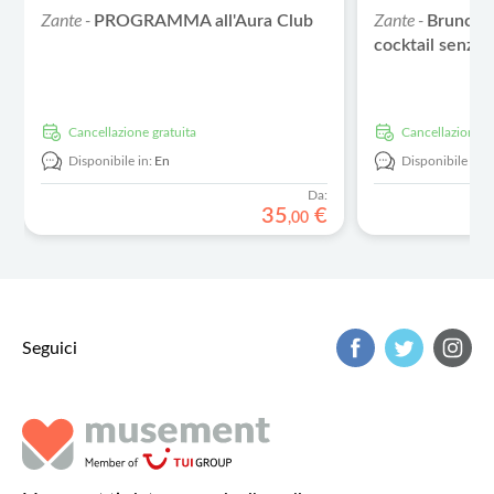
Zante -
Zante -
PROGRAMMA all'Aura Club
Brunch i
cocktail senza
Cancellazione gratuita
Cancellazione g
Disponibile in:
En
Disponibile in:
Da:
35
€
,
00
Seguici