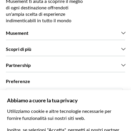
Musement ti aiuta a scoprire il meglio
di ogni destinazione offrendoti
un'ampia scelta di esperienze
indimenticabili in tutto il mondo
Musement
Chi siamo
Scopri di più
Stampa
Lavora con noi
Cosa dicono di noi i nostri clienti
Partnership
Green & Fair Experiences
Tour personalizzati
Con chi lavoriamo
Preferenze
Programmi di affiliazione
Personal Travel Agent
Italiano
Agenzie viaggi
Diventa un nostro fornitore
Italiano
Become a Distribution Partner
€ Euro
Français
Español