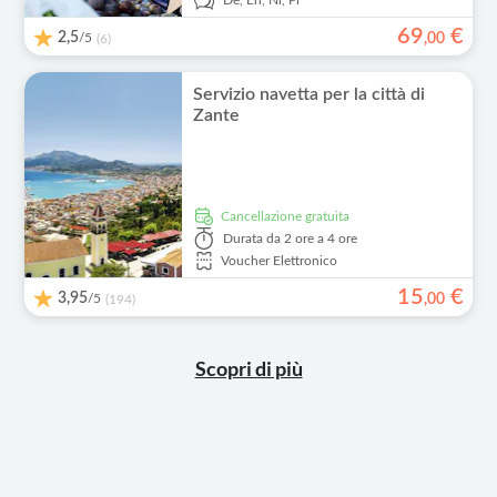
De,
En,
Nl,
Pl
69
€
2,5
/5
,
00
(6)
Servizio navetta per la città di
Zante
Cancellazione gratuita
Durata
da 2 ore a 4 ore
Voucher Elettronico
15
€
3,95
/5
,
00
(194)
Scopri di più