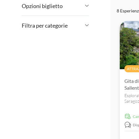
Opzioni biglietto
8 Esperienz
€
€
Min
Max
Cancellazione gratuita
Filtra per categorie
Conferma istantanea
Attività
Visita guidata
Attrazioni e tour guidati
Voucher elettronico
Escursioni e tour in giornata
ATTRA
Gita di
Storia e cultura
Sallen
Turismo e tradizioni
Esplora
Saragozz
Canfranc
Jaca e i
Ca
Gállego
Dis