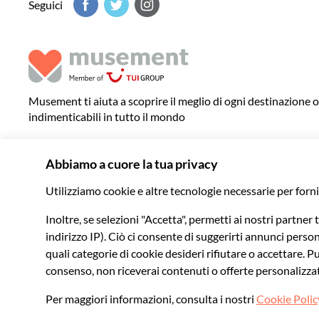
Seguici
Musement ti aiuta a scoprire il meglio di ogni destinazione 
indimenticabili in tutto il mondo
© 2026 Musement S.p.A.
VAT IT07978000961 - Licenza
Agenzia di viaggio