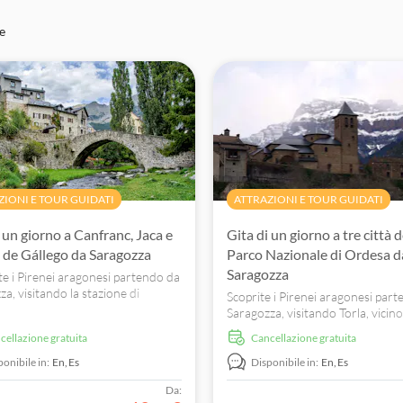
e
ZIONI E TOUR GUIDATI
ATTRAZIONI E TOUR GUIDATI
 un giorno a Canfranc, Jaca e
Gita di un giorno a tre città d
t de Gállego da Saragozza
Parco Nazionale di Ordesa d
Saragozza
te i Pirenei aragonesi partendo da
a, visitando la stazione di
Scoprite i Pirenei aragonesi par
, la cittadella e la cattedrale di
Saragozza, visitando Torla, vicino
l villaggio di montagna di Sallent de
Nazionale di Ordesa, la storica Aí
ncellazione gratuita
Cancellazione gratuita
.
fluviale Boltaña con vista sulle 
ponibile in:
En,
Es
Disponibile in:
En,
Es
Da: