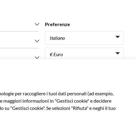
Preferenze
Italiano
Italiano
 nostri clienti
€ Euro
Français
iences
€ Euro
Español
$ Dollaro statunitense
Supporto
English UK
azione
£ Sterlina britannica
English US
ent
FAQ
CHF Franco svizzero
Deutsch
Contattaci
C$ Dollaro canadese
ornitore
Português
AU$ Dollaro australiano
ion Partner
Polski
د.إ Dirham degli Emirati Arabi
Português BR
vacy
Cookies
Mappa del sito
Dichiarazione di accessibilità
Uniti
Nederlands