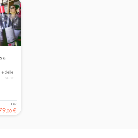
s a
 e delle
i, i suoni
Da:
79
€
,
00