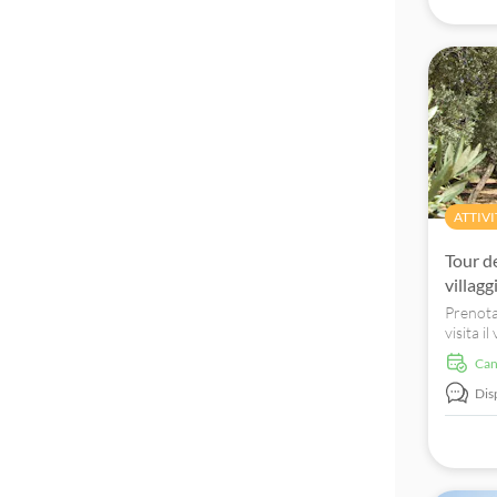
ATTIVI
Tour de
villagg
Prenota 
visita il
scopri l
Ca
Aragon)
Dis