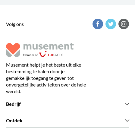
Volg ons
Musement helpt je het beste uit elke
bestemming te halen door je
gemakkelijk toegang te geven tot
onvergetelijke activiteiten over de hele
wereld.
Bedrijf
Wie zijn wij
Ontdek
Pers
Carriere
Wat onze klanten zeggen