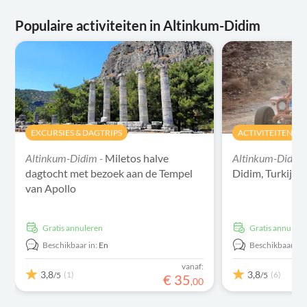
Populaire activiteiten in Altinkum-Didim
EXCURSIES & DAGTRIPS
ACTIVITEITEN
Altinkum-Didim -
Miletos halve
Altinkum-Didim
dagtocht met bezoek aan de Tempel
Didim, Turkije
van Apollo
Gratis annuleren
Gratis annulere
Beschikbaar in:
En
Beschikbaar in:
vanaf:
3,8
3,8
(1)
(6)
/5
/5
€
35
,
00