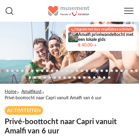
Upgrade met deze vergelijkbare activiteit
Amalfi privéwandeltocht met
een lokale gids
€ 40.00
Home
Amalfikust
Privé-boottocht naar Capri vanuit Amalfi van 6 uur
ACTIVITEITEN
Privé-boottocht naar Capri vanuit
Amalfi van 6 uur