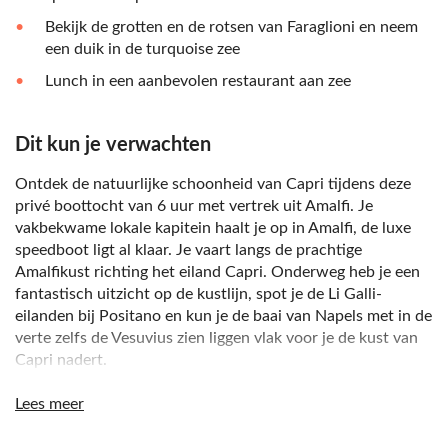
Bekijk de grotten en de rotsen van Faraglioni en neem
een duik in de turquoise zee
Lunch in een aanbevolen restaurant aan zee
Dit kun je verwachten
Ontdek de natuurlijke schoonheid van Capri tijdens deze
privé boottocht van 6 uur met vertrek uit Amalfi. Je
vakbekwame lokale kapitein haalt je op in Amalfi, de luxe
speedboot ligt al klaar. Je vaart langs de prachtige
Amalfikust richting het eiland Capri. Onderweg heb je een
fantastisch uitzicht op de kustlijn, spot je de Li Galli-
eilanden bij Positano en kun je de baai van Napels met in de
verte zelfs de Vesuvius zien liggen vlak voor je de kust van
Capri nadert.
De kapitein weet de mooiste plekken van Capri te vinden
Lees meer
en koerst onder andere langs de iconische rotsen van
Faraglioni, verborgen baaien en bijzondere grotten. Er is