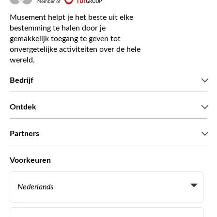
Musement helpt je het beste uit elke
bestemming te halen door je
gemakkelijk toegang te geven tot
onvergetelijke activiteiten over de hele
wereld.
Bedrijf
Wie zijn wij
Ontdek
Pers
Carriere
Wat onze klanten zeggen
Partners
Green & Fair Experiences
Aangepaste tours
Wie met ons werken
Voorkeuren
Vennootschap programmas
Persoonlijke Travelagents
Nederlands
Agentschap
Word een Leverancier
Italiaans