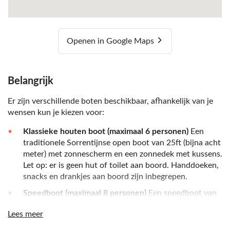
Openen in Google Maps
Belangrijk
Er zijn verschillende boten beschikbaar, afhankelijk van je
wensen kun je kiezen voor:
Klassieke houten boot (maximaal 6 personen)
Een
traditionele Sorrentijnse open boot van 25ft (bijna acht
meter) met zonnescherm en een zonnedek met kussens.
Let op: er is geen hut of toilet aan boord. Handdoeken,
snacks en drankjes aan boord zijn inbegrepen.
Speedboot (maximaal 8 personen)
Een speedboot van
28-32ft (tussen de acht en tien meter) met een
Lees meer
zonnedek met kussens, een schaduwrijke zithoek, een
hut en een toilet. De hut is uitstekend geschikt voor