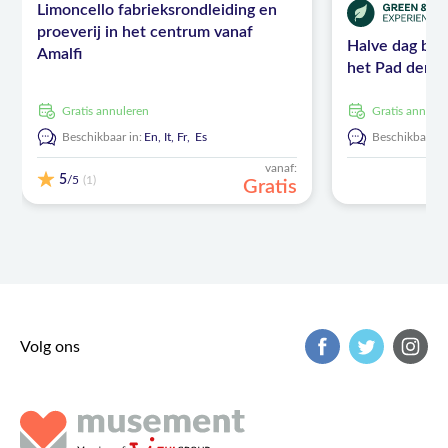
Limoncello fabrieksrondleiding en
proeverij in het centrum vanaf
Halve dag beg
Amalfi
het Pad der G
Gratis annuleren
Gratis annule
Beschikbaar in:
En,
It,
Fr,
Es
Beschikbaar in
vanaf:
5
/5
(1)
Gratis
Volg ons