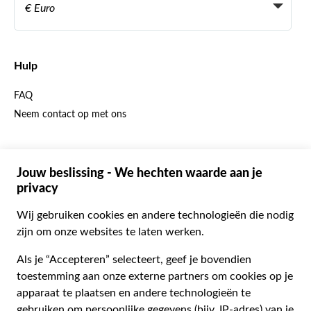
Become a Distribution Partner
€ Euro
Frans
Spaans
€ Euro
Engels
$ Amerikaanse dollar
Hulp
Engels
£ Britse pond
FAQ
Duits
CHF Zwitserse frank
Neem contact op met ons
Portugees
C$ Canadese dollar
Polski
AU$ Australische dollar
© 2026 Musement S.p.A.
Português BR
د.إ Verenigde Arabische Emiraten-dirham
VAT IT07978000961 - Vergunning
Nederlands
Online Reisbureau nº 170695
ARS Argentijnse peso
.د.ب Bahreinse dinar
Algemene voorwaarden
Privacy
Cookies
Site-map
R$ Braziliaanse real
Toegankelijkheidsverklaring
CLP$ Chileense peso
¥ Chinese yuan
COL$ Colombiaanse peso