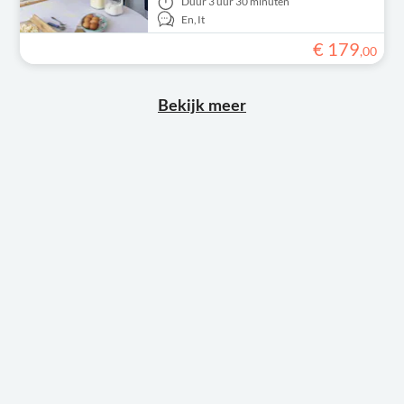
Duur
3 uur 30 minuten
En,
It
€
179
,
00
Bekijk meer