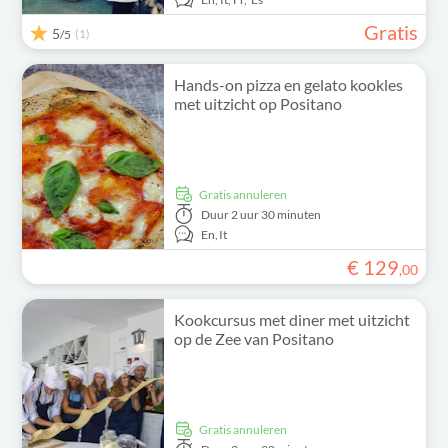
Gratis
5
(1)
/5
Hands-on pizza en gelato kookles
met uitzicht op Positano
Gratis annuleren
Duur
2 uur 30 minuten
En,
It
€
129
,
00
Kookcursus met diner met uitzicht
op de Zee van Positano
Gratis annuleren