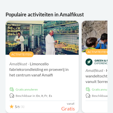
Populaire activiteiten in Amalfikust
ACTIVITEITEN
ACTIVITEITEN
Amalfikust -
Limoncello
fabrieksrondleiding en proeverij in
Amalfikust -
Hal
het centrum vanaf Amalfi
wandeltocht op
vanuit Sorrento
Gratis annuleren
Gratis annulere
Beschikbaar in:
En,
It,
Fr,
Es
Beschikbaar in:
vanaf:
5
(1)
/5
Gratis