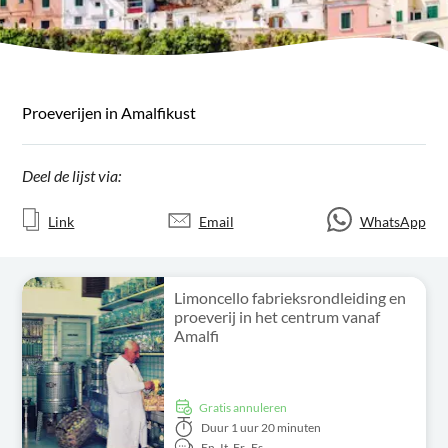
Proeverijen in Amalfikust
Deel de lijst via:
Link
Email
WhatsApp
Limoncello fabrieksrondleiding en
proeverij in het centrum vanaf
Amalfi
Gratis annuleren
Duur
1 uur 20 minuten
En,
It,
Fr,
Es