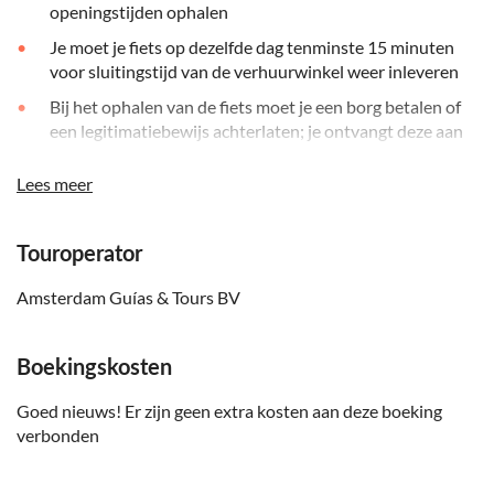
openingstijden ophalen
Je moet je fiets op dezelfde dag tenminste 15 minuten
voor sluitingstijd van de verhuurwinkel weer inleveren
Bij het ophalen van de fiets moet je een borg betalen of
een legitimatiebewijs achterlaten; je ontvangt deze aan
het einde van de huurperiode weer terug
Lees meer
Je moet op de hoogte zijn van de fietsregels
Draag comfortabele kleding en schoenen
Touroperator
Neem voor de zekerheid ook een regenjas mee
Amsterdam Guías & Tours BV
Boekingskosten
Goed nieuws! Er zijn geen extra kosten aan deze boeking
verbonden