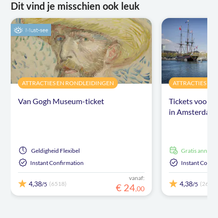
Dit vind je misschien ook leuk
Must-see
ATTRACTIES EN RONDLEIDINGEN
ATTRACTIES EN
Van Gogh Museum-ticket
Tickets voor 
in Amsterdam
Geldigheid
Flexibel
Gratis annule
Instant Confirmation
Instant Confi
vanaf:
4,38
4,38
(6518)
(26)
/5
/5
€
24
,
00