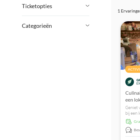
Ticketopties
1 Ervaring
€
€
Min.
Max.
Lokaal tintje
Categorieën
Met maaltijd
Activiteiten
Free cancellation
Excursies & Dagtrips
Eten & Drinken
ACTIV
Sightseeing & Tradities
Culina
een lo
Geniet 
bij een 
meer ove
Gr
specifie
gerecht
Bes