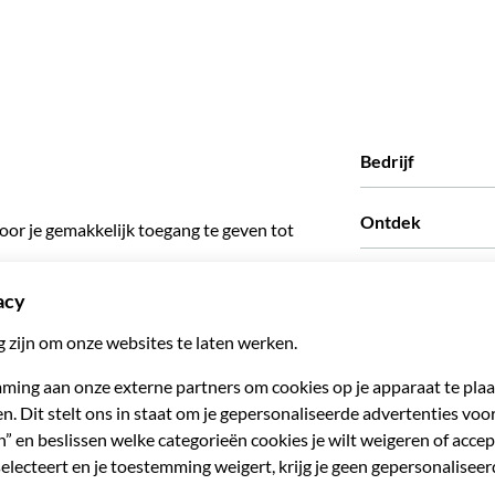
Bedrijf
Wie zijn wij
Ontdek
oor je gemakkelijk toegang te geven tot
Pers
Carriere
Wat onze klanten z
Partners
Green & Fair Exper
Aangepaste tours
Wie met ons werke
Vennootschap pro
Persoonlijke Travel
Agentschap
Word een Leveranc
Become a Distribut