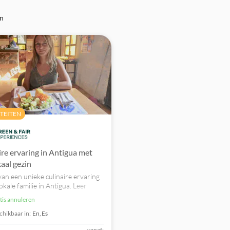
en
ITEITEN
ire ervaring in Antigua met
kaal gezin
van een unieke culinaire ervaring
lokale familie in Antigua. Leer
r het dagelijks leven in dit
atis annuleren
ke land en bereid enkele lokale
en.
chikbaar in:
En,
Es
vanaf: