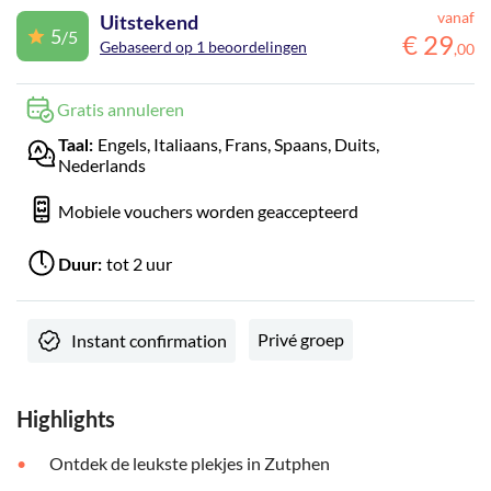
vanaf
Uitstekend
5
/5
€
29
Gebaseerd op 1 beoordelingen
,
00
Gratis annuleren
Engels, Italiaans, Frans, Spaans, Duits,
Taal:
Nederlands
Mobiele vouchers worden geaccepteerd
tot 2 uur
Duur:
Privé groep
Instant confirmation
Highlights
Ontdek de leukste plekjes in Zutphen