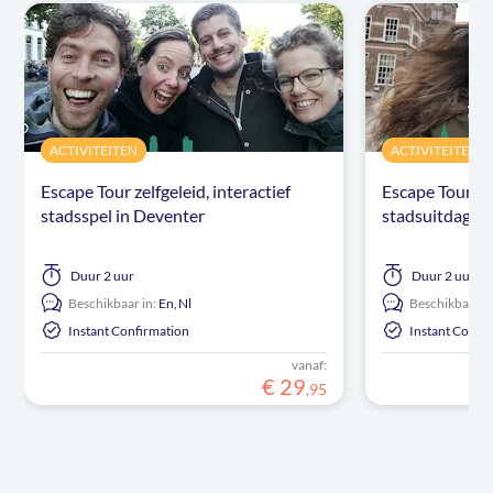
ACTIVITEITEN
ACTIVITEITEN
Escape Tour zelfgeleid, interactief
Escape Tour zel
stadsspel in Deventer
stadsuitdagin
Duur
2 uur
Duur
2 uur
Beschikbaar in:
En,
Nl
Beschikbaar in
Instant Confirmation
Instant Confi
vanaf:
€
29
,
95