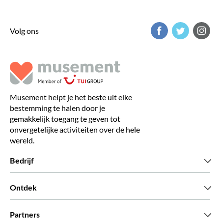
Volg ons
Musement helpt je het beste uit elke
bestemming te halen door je
gemakkelijk toegang te geven tot
onvergetelijke activiteiten over de hele
wereld.
Bedrijf
Wie zijn wij
Ontdek
Pers
Carriere
Wat onze klanten zeggen
Partners