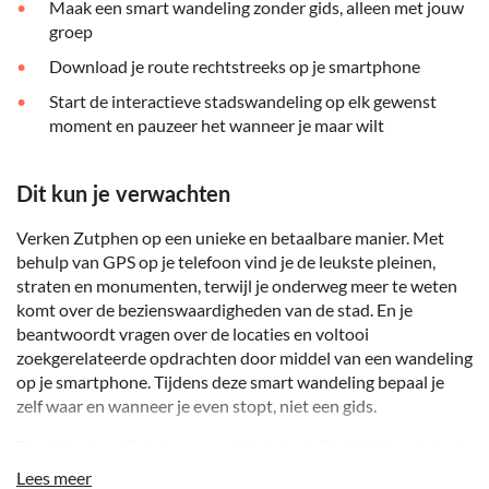
Maak een smart wandeling zonder gids, alleen met jouw
groep
Download je route rechtstreeks op je smartphone
Start de interactieve stadswandeling op elk gewenst
moment en pauzeer het wanneer je maar wilt
Dit kun je verwachten
Verken Zutphen op een unieke en betaalbare manier. Met
behulp van GPS op je telefoon vind je de leukste pleinen,
straten en monumenten, terwijl je onderweg meer te weten
komt over de bezienswaardigheden van de stad. En je
beantwoordt vragen over de locaties en voltooi
zoekgerelateerde opdrachten door middel van een wandeling
op je smartphone. Tijdens deze smart wandeling bepaal je
zelf waar en wanneer je even stopt, niet een gids.
Terwijl je door Zutphen wandelt zie je de Sint-Walburgiskerk,
de Wijnhuistoren, het Oude Bornhof, de Broederenkerk, de
Lees meer