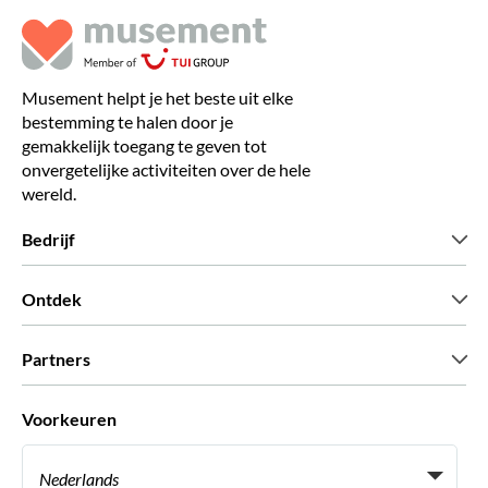
Musement helpt je het beste uit elke
bestemming te halen door je
gemakkelijk toegang te geven tot
onvergetelijke activiteiten over de hele
wereld.
Bedrijf
Wie zijn wij
Ontdek
Pers
Carriere
Wat onze klanten zeggen
Partners
Green & Fair Experiences
Aangepaste tours
Wie met ons werken
Voorkeuren
Vennootschap programmas
Persoonlijke Travelagents
Nederlands