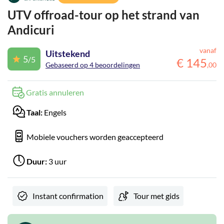
UTV offroad-tour op het strand van
Andicuri
vanaf
Uitstekend
5
/5
€
145
Gebaseerd op 4 beoordelingen
,
00
Gratis annuleren
Taal:
Engels
Mobiele vouchers worden geaccepteerd
Duur:
3 uur
Instant confirmation
Tour met gids