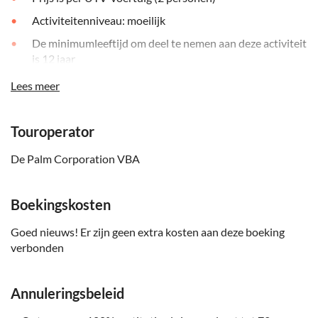
Activiteitenniveau: moeilijk
De minimumleeftijd om deel te nemen aan deze activiteit
is 12 jaar
De minimumleeftijd van de bestuurder is 23 jaar en moet
Lees meer
een geldig rijbewijs hebben
Om uw ophaaltijd te bevestigen, bezoekt u een van de
Touroperator
activiteitenbalies of gastenservicebureaus in uw hotel of
neemt u contact op met de touroperator, u vindt hun
De Palm Corporation VBA
contactgegevens in de voucher na het boeken
Boekingskosten
Goed nieuws! Er zijn geen extra kosten aan deze boeking
verbonden
Annuleringsbeleid