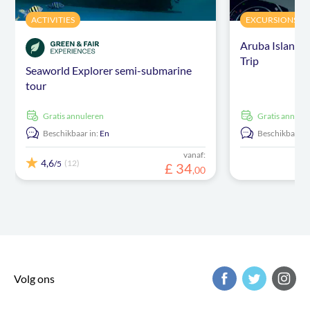
ACTIVITIES
EXCURSIONS & D
Aruba Island
Trip
Seaworld Explorer semi-submarine
tour
Gratis annuleren
Gratis annule
Beschikbaar in:
En
Beschikbaar in
vanaf:
4,6
(12)
/5
£
34
,
00
Volg ons