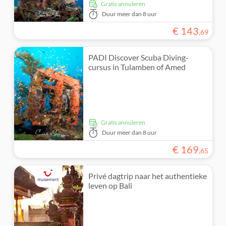
Gratis annuleren
Duur
meer dan 8 uur
€
143
,
69
PADI Discover Scuba Diving-
cursus in Tulamben of Amed
Gratis annuleren
Duur
meer dan 8 uur
€
169
,
65
Privé dagtrip naar het authentieke
leven op Bali