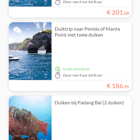
Duur
van 4 uur tot 8 uur
€
201
,
68
Duiktrip naar Penida of Manta
Point met twee duiken
Gratis annuleren
Duur
van 4 uur tot 8 uur
€
186
,
96
Duiken bij Padang Bai (2 duiken)