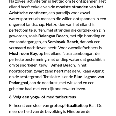
Na zoveel activiteiten is het tijd om te ontspannen. Het
eiland heeft enkele van
de mooiste stranden van het
, een paradijs voor zowel
Aziatische continent
watersporters als mensen die willen ontspannen in een
ongerept landschap. Het zuiden van het eiland is
perfect om te surfen, met stranden die cultplekken zijn
geworden, zoals
, met zijn branding en
Balangan Beach
zonsondergangen, en
, dat ook een
Seminyak Beach
vermaard nachtleven heeft. Voor zwemliefhebbers is
, op het eiland Nusa Lembongan, de
Mushroom Bay
perfecte bestemming, met ondiep water dat geschikt is
om te snorkelen, terwijl
, in het
Amed Beach
noordoosten, zwart zand heeft met de vulkaan Agung
op de achtergrond. Tenslotte is er de
Blue Lagoon van
, aan de oostkust, met wit zand en een
Padangbai
geheime baai met een rijk onderwaterleven.
6. Volg een yoga- of meditatiecursus
Er heerst een sfeer van grote
op Bali. De
spiritualiteit
meerderheid van de bevolking is Hindoe en de