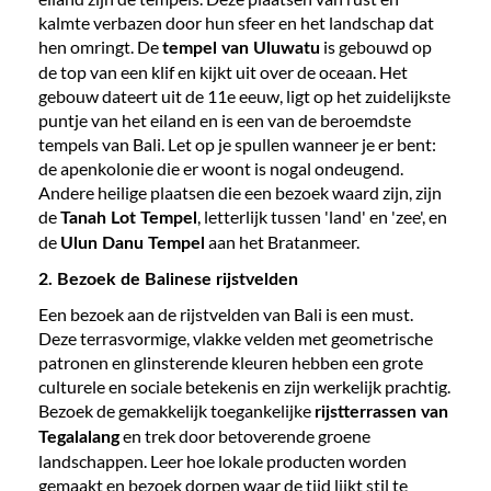
kalmte verbazen door hun sfeer en het landschap dat
hen omringt. De
is gebouwd op
tempel van Uluwatu
de top van een klif en kijkt uit over de oceaan. Het
gebouw dateert uit de 11e eeuw, ligt op het zuidelijkste
puntje van het eiland en is een van de beroemdste
tempels van Bali. Let op je spullen wanneer je er bent:
de apenkolonie die er woont is nogal ondeugend.
Andere heilige plaatsen die een bezoek waard zijn, zijn
de
, letterlijk tussen 'land' en 'zee', en
Tanah Lot Tempel
de
aan het Bratanmeer.
Ulun Danu Tempel
2. Bezoek de Balinese rijstvelden
Een bezoek aan de rijstvelden van Bali is een must.
Deze terrasvormige, vlakke velden met geometrische
patronen en glinsterende kleuren hebben een grote
culturele en sociale betekenis en zijn werkelijk prachtig.
Bezoek de gemakkelijk toegankelijke
rijstterrassen van
en trek door betoverende groene
Tegalalang
landschappen. Leer hoe lokale producten worden
gemaakt en bezoek dorpen waar de tijd lijkt stil te