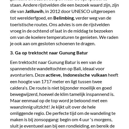
staan. Andere rijstvelden die een bezoek waard zijn, zijn
die van
, in 2012 door UNESCO uitgeroepen
Jatiluwih
tot werelderfgoed, en
, verder weg van de
Belimbing
toeristische routes. Ons advies is om de rijstvelden
vroeg in de ochtend of laat in de middag te bezoeken
om van de koelere temperaturen te genieten. We raden
je ook aan om gesloten schoenen te dragen.
3. Ga op trektocht naar Gunung Batur
Een trektocht naar Gunung Batur is een van de
spannendste wandeltochten op Bali, ideaal voor
avonturiers. Deze
heeft
actieve, Indonesische vulkaan
een hoogte van 1717 meter en ligt tussen twee
caldera's. De route is niet bijzonder moeilijk en goed
bewegwijzerd, hoewel de klim tamelijk inspannend is.
Maar eenmaal op de top word je beloond met een
waanzinnig uitzicht! Je kijkt uit over de hele
omliggende regio. De perfecte tijd om de wandeling te
maken is bij zonsopgang: begin om 4 uur 's morgens,
sluit je eventueel aan bij een rondleiding, en bereik de