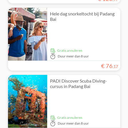
Hele dag snorkeltocht bij Padang
Bai
Gratis annuleren
Duur
meer dan 8 uur
€
76
,
17
PADI Discover Scuba Diving-
cursus in Padang Bai
Gratis annuleren
Duur
meer dan 8 uur