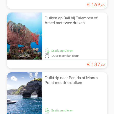
€
169
,
65
Duiken op Bali bij Tulamben of
Amed met twee duiken
Gratis annuleren
Duur
meer dan 8 uur
€
137
,
63
Duiktrip naar Penida of Manta
Point met drie duiken
Gratis annuleren