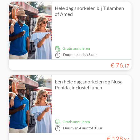
Hele dag snorkelen bij Tulamben
of Amed
Gratis annuleren
Duur
meer dan 8 uur
€
76
,
17
Een hele dag snorkelen op Nusa
Penida, inclusief lunch
Gratis annuleren
Duur
van 4 uur tot 8 uur
€
128
,
97