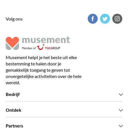
Volg ons
Musement helpt je het beste uit elke
bestemming te halen door je
gemakkelijk toegang te geven tot
onvergetelijke activiteiten over de hele
wereld.
Bedrijf
Wie zijn wij
Ontdek
Pers
Carriere
Wat onze klanten zeggen
Partners