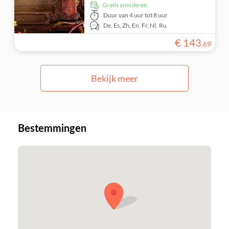
Gratis annuleren
Duur
van 4 uur tot 8 uur
De,
Es,
Zh,
En,
Fr,
Nl,
Ru
€
143
,
69
Bekijk meer
Bestemmingen