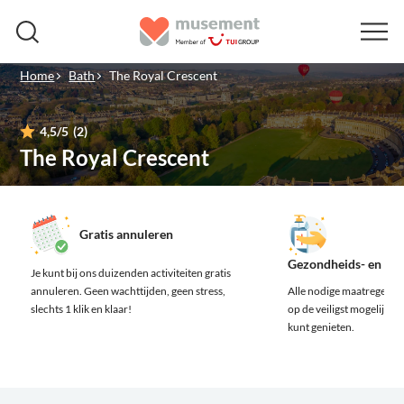
Home
Bath
The Royal Crescent
4,5
/5
(2)
The Royal Crescent
Gratis annuleren
Gezondheids- en vei
Je kunt bij ons duizenden activiteiten gratis
annuleren.
Geen wachttijden, geen stress,
Alle nodige maatregelen z
slechts 1 klik en klaar!
op de veiligst mogelijke m
kunt genieten.