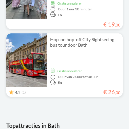
Gratis annuleren
Duur
1 uur 30 minuten
En
€
19
,
00
Hop-on hop-off City Sightseeing
bus tour door Bath
Gratis annuleren
Duur
van 24 uur tot 48 uur
En
€
26
4
(1)
,
00
/5
Topattracties in Bath