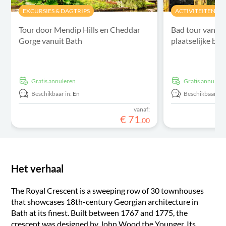
EXCURSIES & DAGTRIPS
ACTIVITEITEN
Tour door Mendip Hills en Cheddar
Bad tour vanaf 
Gorge vanuit Bath
plaatselijke be
Gratis annuleren
Gratis annulere
Beschikbaar in:
En
Beschikbaar in:
vanaf:
€
71
,
00
Het verhaal
The Royal Crescent is a sweeping row of 30 townhouses
that showcases 18th-century Georgian architecture in
Bath at its finest. Built between 1767 and 1775, the
crescent was designed by John Wood the Younger. Its