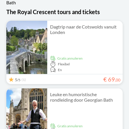
Bath
The Royal Crescent tours and tickets
Dagtrip naar de Cotswolds vanuit
Londen
Gratis annuleren
Flexibel
En
€
69
5
(1)
,
00
/5
Leuke en humoristische
rondleiding door Georgian Bath
Gratis annuleren