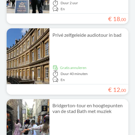
Duur
2 uur
En
€
18
,
00
Privé zelfgeleide audiotour in bad
Gratis annuleren
Duur
40 minuten
En
€
12
,
00
Bridgerton-tour en hoogtepunten
van de stad Bath met muziek