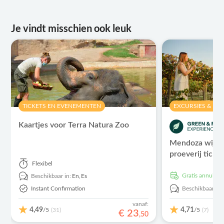
Je vindt misschien ook leuk
TICKETS EN EVENEMENTEN
EXCURSIES & DA
Kaartjes voor Terra Natura Zoo
Mendoza wijnma
proeverij ticke
Flexibel
Gratis annulere
Beschikbaar in:
En,
Es
Instant Confirmation
Beschikbaar in:
vanaf:
4,49
4,71
/5
/5
(31)
(7)
€
23
,
50