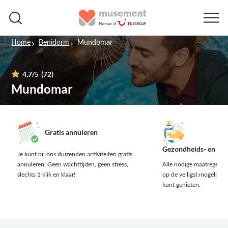
Home
Benidorm
Mundomar
4,7
/5
(72)
Mundomar
Gratis annuleren
Gezondheids- en vei
Je kunt bij ons duizenden activiteiten gratis
annuleren.
Geen wachttijden, geen stress,
Alle nodige maatregelen 
slechts 1 klik en klaar!
op de veiligst mogelijke 
kunt genieten.