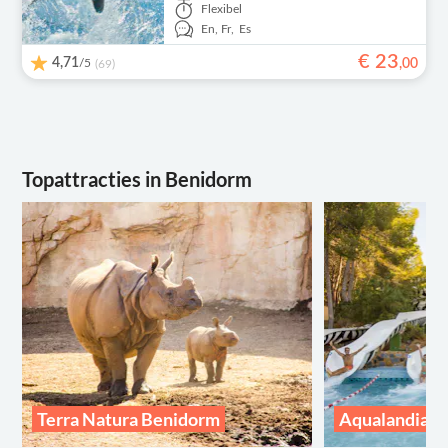
Flexibel
En,
Fr,
Es
€
23
4,71
/5
,
00
(69)
Topattracties in Benidorm
Terra Natura Benidorm
Aqualandia 