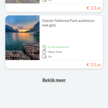
€
13
,
00
Glacier National Park audiotour
met gids
Gratis annuleren
Duur
3 uur
En
€
15
,
00
Bekijk meer