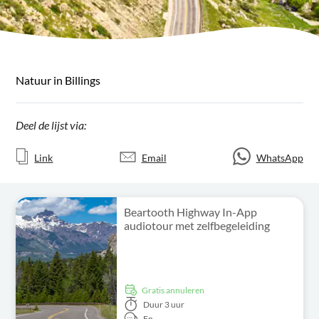
Natuur in Billings
Deel de lijst via:
Link
Email
WhatsApp
Beartooth Highway In-App
audiotour met zelfbegeleiding
Gratis annuleren
Duur
3 uur
En