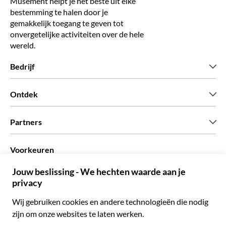
Musement helpt je het beste uit elke
bestemming te halen door je
gemakkelijk toegang te geven tot
onvergetelijke activiteiten over de hele
wereld.
Bedrijf
Wie zijn wij
Ontdek
Pers
Carriere
Wat onze klanten zeggen
Partners
Green & Fair Experiences
Aangepaste tours
Wie met ons werken
Voorkeuren
Vennootschap programmas
Persoonlijke Travelagents
Nederlands
Agentschap
Word een Leverancier
Italiaans
Become a Distribution Partner
€ Euro
Frans