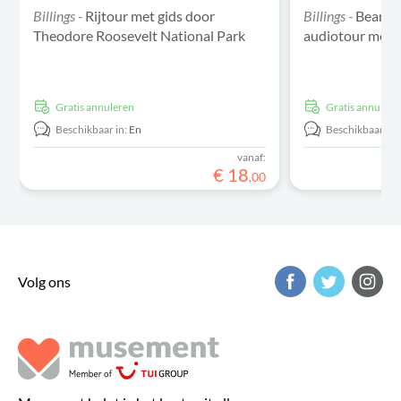
Billings -
Rijtour met gids door
Billings -
Bearto
Theodore Roosevelt National Park
audiotour met z
Gratis annuleren
Gratis annulere
Beschikbaar in:
En
Beschikbaar in:
vanaf:
€
18
,
00
Volg ons