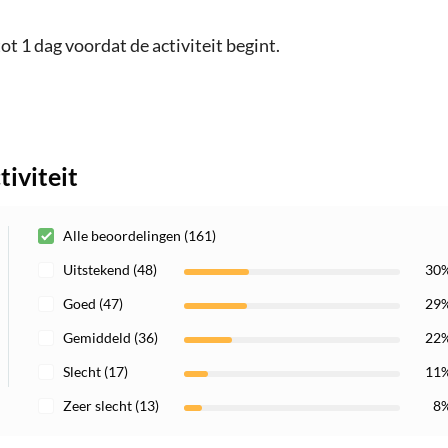
ot 1 dag voordat de activiteit begint.
iviteit
Alle beoordelingen (161)
Uitstekend (48)
30
Goed (47)
29
Gemiddeld (36)
22
Slecht (17)
11
Zeer slecht (13)
8