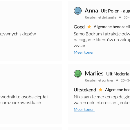
Anna
Uit Polen - au
Reisde met de familie
35 -
Goed
Algemene beoordel
luzywnych sklepów
Samo Bodrum i atrakcje odwi
naciąganie klientów na zaku
wycie ...
Meer tonen
Marlies
Uit Nederlan
Reisde met partner
25 - 3
Uitstekend
Algemene beo
wodnik to osoba ciepła i
Niks aan te merken op de gids
h oraz ciekawostkach
waren ook interessant, enkel 
Meer tonen