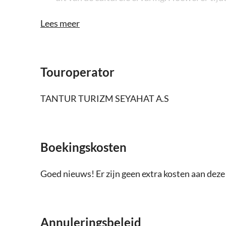
zijn aankopen helemaal optioneel en hoef je 
Lees meer
tour omvat winkelstops bij een textielcentr
Touroperator
TANTUR TURIZM SEYAHAT A.S
Boekingskosten
Goed nieuws! Er zijn geen extra kosten aan dez
Annuleringsbeleid