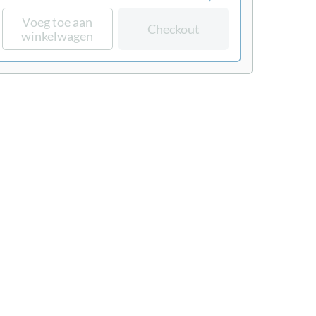
Voeg toe aan
Checkout
winkelwagen