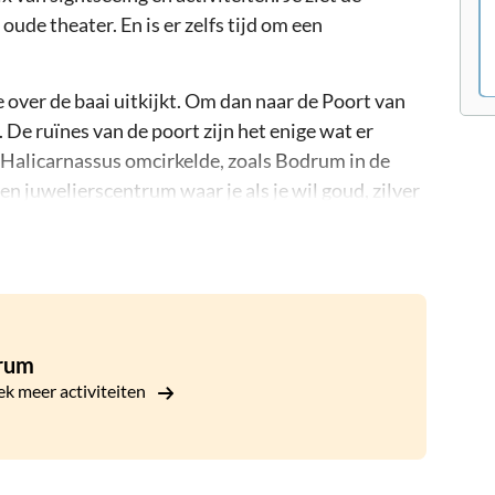
de theater. En is er zelfs tijd om een
over de baai uitkijkt. Om dan naar de Poort van
 De ruïnes van de poort zijn het enige wat er
e Halicarnassus omcirkelde, zoals Bodrum in de
 juwelierscentrum waar je als je wil goud, zilver
eliers hun producten aanprijzen moet je niet
 dat hoort er nu eenmaal bij. En als je iets niet wil
m, een verbazingwekkend goed bewaard gebleven
 arena's bouwden. De rest van de stadstour in
rum
 op koopjesjacht gaat in lokale leershops en Turks
k meer activiteiten
 om op eigen houtje de stad te verkennen en rond te