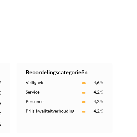
Beoordelingscategorieën
%
Veiligheid
4,6
/5
Service
4,2
/5
%
Personeel
4,2
/5
%
Prijs-kwaliteitverhouding
4,2
/5
%
%