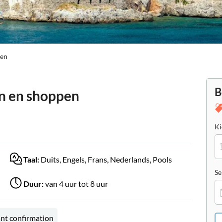
pen
B
n en shoppen
Ki
Taal:
Duits, Engels, Frans, Nederlands, Pools
Se
Duur:
van 4 uur tot 8 uur
ant confirmation