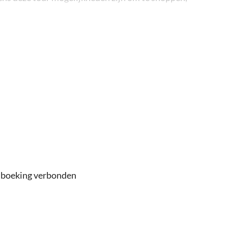
je nooit verplicht te voelen om iets te kopen. Deze
um, een sieradenwinkel en een Turks fruit winkel
e boeking verbonden