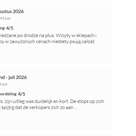
gustus 2026
 44 jaar
4/5
ing
edzane po drodze na plus. Wizyty w sklepach i
py w zawyżonych cenach niestety psują całość
d - juli 2026
4 jaar
4/5
ordeling
, zijn uitleg was duidelijk en kort. De stops op zich
spijtig dat de verkopers zich zo aan ...