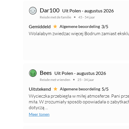
Dar100
Uit Polen - augustus 2026
Reisde met de familie
45 - 54 jaar
Gemiddeld
3/5
Algemene beoordeling
Wolalabym zwiedzac więcej Bodrum zamiast eksk
Bees
Uit Polen - augustus 2026
Reisde met vrienden
25 - 34 jaar
Uitstekend
5/5
Algemene beoordeling
Wycieczka przebiegła w miłej atmosferze. Pani prze
miła. W zrozumiały sposób opowiadała o zabytkac
dotyczą ...
Meer tonen