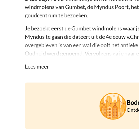
windmolens van Gumbet, de Myndus Poort, het ou
goudcentrum te bezoeken.
Je bezoekt eerst de Gumbet windmolens waar je 
Myndus te gaan die dateert uit de 4e eeuw v.Chr.
overgebleven is van een wal die ooit het antiek
Oudheid werd genoemd. Vervolgens ga je naar een
en nog veel meer shopt. Wanneer deskundige juw
Lees meer
vergeten om af te dingen voor de beste prijs, want
kopen, zeg dan gewoon beleefd nee.
Dan is het de beurt aan het theater van Bodru
voorbeeld van hoe de oude Grieken hun openbare
Bod
Bodrum is gewijd aan winkeltherapie, waarbij je
Ontde
fruit winkels. Gevolgd door wat vrije tijd krijgt
snuffelen bij de winkels.