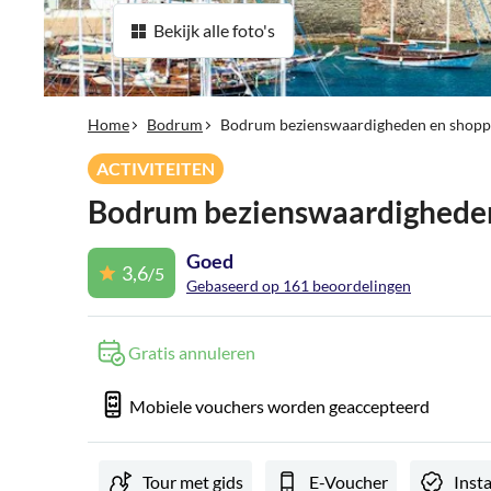
Bekijk alle foto's
Home
Bodrum
Bodrum bezienswaardigheden en shop
ACTIVITEITEN
Bodrum bezienswaardighede
Goed
3,6
/5
Gebaseerd op 161 beoordelingen
Gratis annuleren
Mobiele vouchers worden geaccepteerd
Tour met gids
E-Voucher
Inst