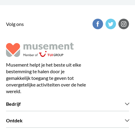
Volg ons
Musement helpt je het beste uit elke
bestemming te halen door je
gemakkelijk toegang te geven tot
onvergetelijke activiteiten over de hele
wereld.
Bedrijf
Wie zijn wij
Ontdek
Pers
Carriere
Wat onze klanten zeggen