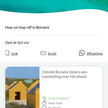
Hop-on hop-off in Bonaire
Deel de lijst via:
Link
Email
WhatsApp
Ontdek Bonaire tijdens een
rondleiding over het eiland
Gratis annuleren
Duur
5 uur
En,
De,
Nl