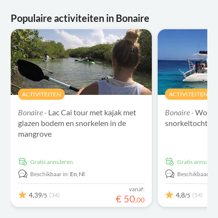
Populaire activiteiten in Bonaire
ACTIVITEITEN
ACTIVITEITEN
Bonaire -
Lac Cai tour met kajak met
Bonaire -
Woodwi
glazen bodem en snorkelen in de
snorkeltocht
mangrove
Gratis annuleren
Gratis annulere
Beschikbaar in:
En,
Nl
Beschikbaar in:
vanaf:
4,39
4,8
(34)
(54)
/5
/5
€
50
,
00