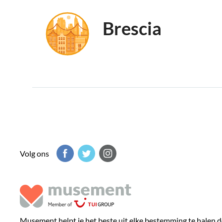
Brescia
Volg ons
Musement helpt je het beste uit elke bestemming te halen d