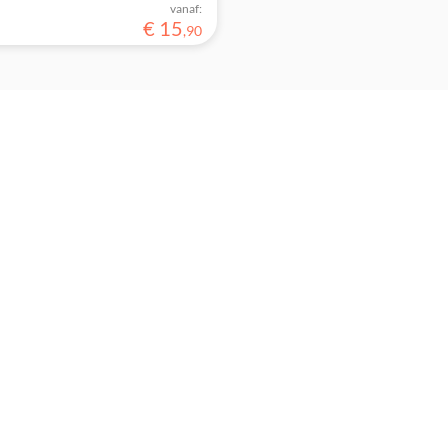
vanaf:
€
15
,
90