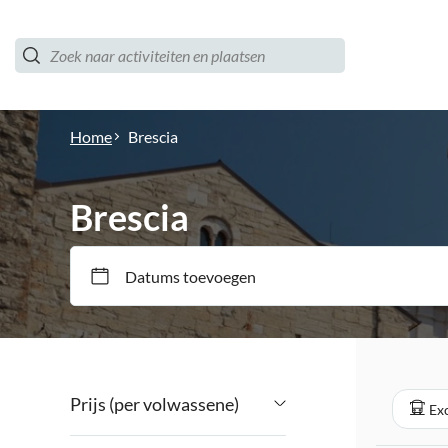
Home
Brescia
Brescia
Datums toevoegen
Prijs (per volwassene)
Ex