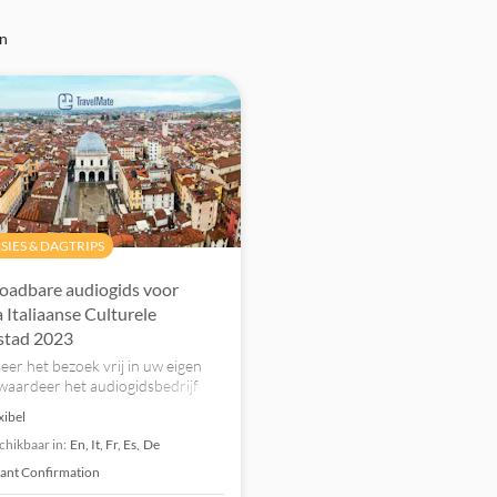
en
SIES & DAGTRIPS
adbare audiogids voor
a Italiaanse Culturele
stad 2023
eer het bezoek vrij in uw eigen
waardeer het audiogidsbedrijf
 uw bezoek aan de stad en gebruik
xibel
aak als u wilt.
chikbaar in:
En,
It,
Fr,
Es,
De
tant Confirmation