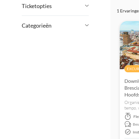
Ticketopties
1 Ervaring
€
€
Min.
Max.
Instant confirmation
Categorieën
Excursies & Dagtrips
Cultuur &
Geschiedenis
EXCUR
Sightseeing &
Must-sees
Tradities
Downlo
Bresci
Stad
Hoofd
Organis
tempo, 
tijdens
Fle
het zo v
Bes
Ins