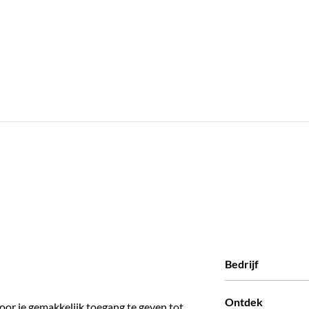
Bedrijf
Wie zijn wij
Ontdek
oor je gemakkelijk toegang te geven tot