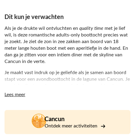
Dit kun je verwachten
Als je de drukte wil ontvluchten en
quality time
met je lief
wil, is deze romantische adults-only boottocht precies wat
je zoekt. Je ziet de zon in zee zakken aan boord van 18
meter lange houten boot met een aperitiefje in de hand. En
dan ga je zitten voor een intiem diner met de skyline van
Cancun in de verte.
Je maakt vast indruk op je geliefde als je samen aan boord
stapt voor een avondboottocht in de lagune van Cancun. Je
vaart de glinsterende zee op, net als de zon achter de
horizon begint te zakken en de hemel oogverblindend is als
Lees meer
een aquarel schilderij. De hele avond nip je van drankjes
van de open bar. En dan kijk je naar het steeds
veranderende schouwspel aan de horizon.
Cancun
Na een tijdje krijg je het diner en de drankjes geserveerd
Ontdek meer activiteiten
met het geluid van de golven en zachte saxofoonmuziek op