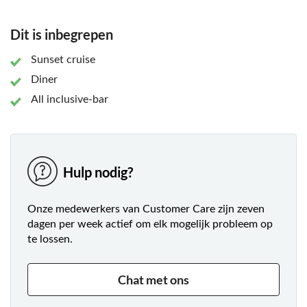
de achtergrond. Je kiest tussen een surf 'n' turf of
vegetarisch diner. Hoe dan ook ben je in je nopjes als je
Dit is inbegrepen
samen met je lief relaxt naar het uitzicht over Cancun kijkt.
Sunset cruise
Diner
All inclusive-bar
Hulp nodig?
Onze medewerkers van Customer Care zijn zeven
dagen per week actief om elk mogelijk probleem op
te lossen.
Chat met ons