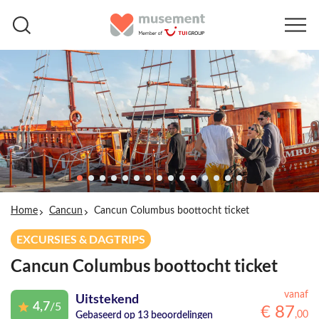
Home
Cancun
Cancun Columbus boottocht ticket
EXCURSIES & DAGTRIPS
Cancun Columbus boottocht ticket
vanaf
Uitstekend
4,7
/5
€
87
,
00
Gebaseerd op 13 beoordelingen