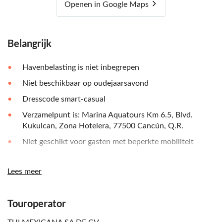
Openen in Google Maps
Belangrijk
Havenbelasting is niet inbegrepen
Niet beschikbaar op oudejaarsavond
Dresscode smart-casual
Verzamelpunt is: Marina Aquatours Km 6.5, Blvd.
Kukulcan, Zona Hotelera, 77500 Cancún, Q.R.
Niet geschikt voor gasten met beperkte mobiliteit
Niet geschikt voor families met kleine kinderen
Lees meer
Adults only
Geld voor extra's of fooien
Touroperator
Transfer niet inbegrepen