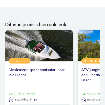
Dit vind je misschien ook leuk
ACTIVITEITEN
ACTIVITEITEN
Mexicaanse speedbootsafari naar
ATV-jungleavo
Isla Blanca
een luchtboot 
Beach
Gratis annuleren
Gratis annule
Beschikbaar in:
En
Beschikbaar in