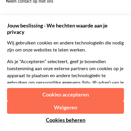
Neem contact op met ons
Portugees
C$ Canadese dollar
Polski
AU$ Australische dollar
© 2026 Musement S.p.A.
Português BR
د.إ Verenigde Arabische Emiraten-dirham
VAT IT07978000961 - Vergunning
Nederlands
Online Reisbureau nº 170695
ARS Argentijnse peso
.د.ب Bahreinse dinar
Algemene voorwaarden
Privacy
Cookies
Site-map
R$ Braziliaanse real
Toegankelijkheidsverklaring
CLP$ Chileense peso
¥ Chinese yuan
COL$ Colombiaanse peso
₡ Costa Ricaanse colon
Gemaakt met
in Milaan, Italië
Esc Kaapverdische escudo
Kč Tsjechische kroon
DKK Deense kroon
Vanaf:
Controleer beschikbaarheid
€ 87.00
RD$ Dominicaanse peso