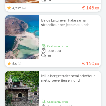
€
145
4,93
(6)
,
00
/5
Balos Lagune en Falassarna
strandtour per jeep met lunch
Gratis annuleren
Duur
8 uur
En
€
150
5
(9)
,
00
/5
Milia berg retraite semi privétour
met proeverijen en lunch
Gratis annuleren