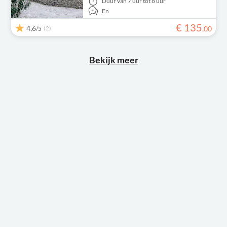
Duur
van 7 uur tot 8 uur
En
€
135
4,6
(2)
,
00
/5
Bekijk meer