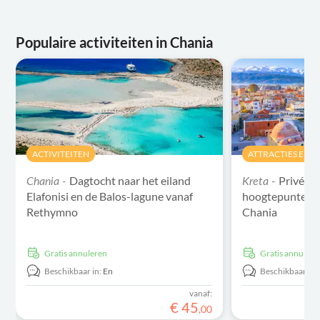
Populaire activiteiten in Chania
ACTIVITEITEN
ATTRACTIES EN 
Dagtocht naar het eiland
Privétou
Chania -
Kreta -
Elafonisi en de Balos-lagune vanaf
hoogtepunten v
Rethymno
Chania
Gratis annuleren
Gratis annulere
Beschikbaar in:
En
Beschikbaar in:
vanaf:
€
45
,
00