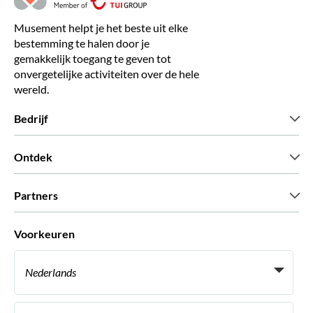
Musement helpt je het beste uit elke
bestemming te halen door je
gemakkelijk toegang te geven tot
onvergetelijke activiteiten over de hele
wereld.
Bedrijf
Wie zijn wij
Ontdek
Pers
Carriere
Wat onze klanten zeggen
Partners
Green & Fair Experiences
Aangepaste tours
Wie met ons werken
Voorkeuren
Vennootschap programmas
Persoonlijke Travelagents
Nederlands
Agentschap
Word een Leverancier
Italiaans