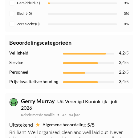
Gemiddeld (1)
3%
Slecht (0)
0%
Zeer slecht (0)
0%
Beoordelingscategorieën
Veiligheid
4,2
/5
Service
3,4
/5
Personeel
2,2
/5
Prijs-kwaliteitverhouding
3,4
/5
Gerry Murray
Uit Verenigd Koninkrijk - juli
2026
Reisde met de familie
45 - 54 jaar
Uitstekend
5/5
Algemene beoordeling
Brilliant. Well organised, clean and well laid out. Never