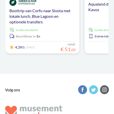
Aqualand dagtr
Kavos
Boottrip van Corfu naar Sivota met
lokale lunch, Blue Lagoon en
optionele transfers
Gratis annuleren
Gratis annule
Beschikbaar in:
En
Entree Inbegr
vanaf:
4,39
(1461)
/5
€
51
,
00
Volg ons