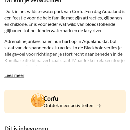
Dit kun je verwachten
Duik in het wildste waterpark van Corfu. Een dag Aqualand is
een feestje voor de hele familie met zijn attracties, glijbanen
en chilzone. Er is voor ieder wat wils: van bloedstollende
glijbanen tot het kinderwaterpark en de lazy river.
Adrenalinejunkies halen hun hart op in Aqualand dat bol
staat van de spannende attracties. In de Blackhole verlies je
alle gevoel voor richting en je stort recht naar beneden in de
Kamikaze die bijna verticaal staat. Maar lekker relaxen doe je
er ook op allerlei manieren.
Lees meer
Je deint met de hele familie op en neer in het golfslagbad en
de kids zijn niet meer weg te slaan uit hun waterspeeltuin. Ze
spelen veilig in grote baden met ondiep water of gaan uit hun
dak in het Caribische avontuurgedeelte. Trek gekregen? Dat
Corfu
komt mooi uit: in de bar of restaurant kom je weer helemaal
Ontdek meer activiteiten
bij met een hamburger, pizza en milkshake. Daarna dobber je
relaxt op de lazy river of doezel je weg op een zonnebedje.
Dat laten we helemaal aan jou over.
Dit is inbegrepen