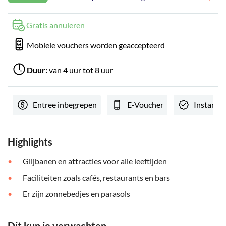
Gratis annuleren
Mobiele vouchers worden geaccepteerd
Duur:
van 4 uur tot 8 uur
Entree inbegrepen
E-Voucher
Instant c
Highlights
Glijbanen en attracties voor alle leeftijden
Faciliteiten zoals cafés, restaurants en bars
Er zijn zonnebedjes en parasols