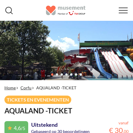
Home
Corfu
AQUALAND -TICKET
TICKETS EN EVENEMENTEN
AQUALAND -TICKET
vanaf
Uitstekend
4,6
/5
€
30
Gebaseerd op 30 beoordelingen
,
00