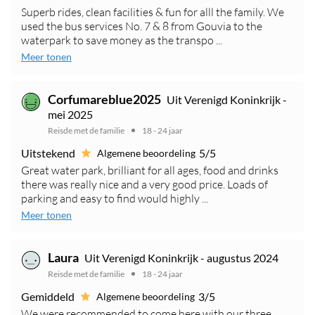
Superb rides, clean facilities & fun for alll the family. We
used the bus services No. 7 & 8 from Gouvia to the
waterpark to save money as the transpo ...
Meer tonen
Corfumareblue2025
Uit Verenigd Koninkrijk -
mei 2025
Reisde met de familie
18 - 24 jaar
Uitstekend
5/5
Algemene beoordeling
Great water park, brilliant for all ages, food and drinks
there was really nice and a very good price. Loads of
parking and easy to find would highly ...
Meer tonen
Laura
Uit Verenigd Koninkrijk - augustus 2024
Reisde met de familie
18 - 24 jaar
Gemiddeld
3/5
Algemene beoordeling
We were recommended to come here with our three