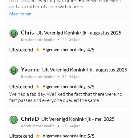
felt cramped, even at peak times. Rides were excellent
and as a father of a son with learnin ...
Meer tonen
Chris
Uit Verenigd Koninkrijk - augustus 2025
Reisde met de familie
25 - 34 jaar
Uitstekend
4/5
Algemene beoordeling
Yvonne
Uit Verenigd Koninkrijk - augustus 2025
Reisde met de familie
35 - 44 jaar
Uitstekend
5/5
Algemene beoordeling
We had a fab day. We liked the fact that there were no
fast passes and everyone queued the same.
Chris D
Uit Verenigd Koninkrijk - mei 2025
Reisde met de familie
25 - 34 jaar
Uitstekend
5/5
Algemene beoordeling