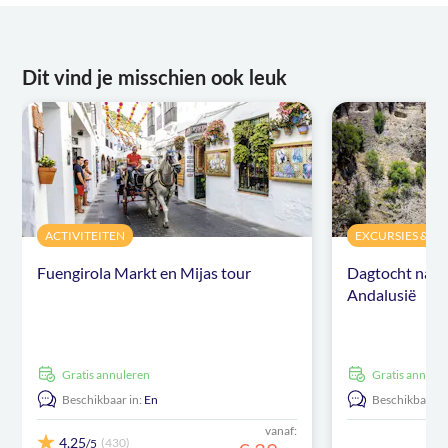
Dit vind je misschien ook leuk
ACTIVITEITEN
EXCURSIES & D
Fuengirola Markt en Mijas tour
Dagtocht naar 
Andalusië
Gratis annuleren
Gratis annule
Beschikbaar in:
En
Beschikbaar in
vanaf:
4,25
(430)
/5