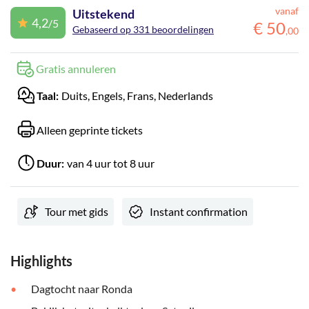
vanaf
Uitstekend
4,2
/5
€
50
Gebaseerd op 331 beoordelingen
,
00
Gratis annuleren
Duits, Engels, Frans, Nederlands
Taal:
Alleen geprinte tickets
van 4 uur tot 8 uur
Duur:
Tour met gids
Instant confirmation
Highlights
Dagtocht naar Ronda