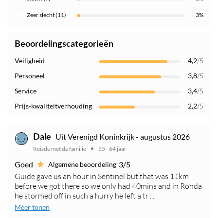
Zeer slecht (11)
3%
Beoordelingscategorieën
Veiligheid
4,2
/5
Personeel
3,8
/5
Service
3,4
/5
Prijs-kwaliteitverhouding
2,2
/5
Uit Verenigd Koninkrijk - augustus 2026
Dale
Reisde met de familie
55 - 64 jaar
Goed
3/5
Algemene beoordeling
Guide gave us an hour in Sentinel but that was 11km
before we got there so we only had 40mins and in Ronda
he stormed off in such a hurry he left a tr ...
Meer tonen