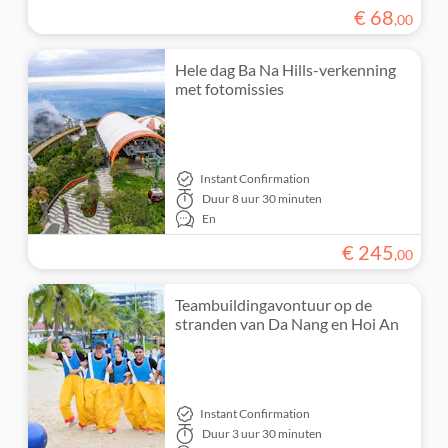
€
68
,
00
Hele dag Ba Na Hills-verkenning
met fotomissies
Instant Confirmation
Duur
8 uur 30 minuten
En
€
245
,
00
Teambuildingavontuur op de
stranden van Da Nang en Hoi An
Instant Confirmation
Duur
3 uur 30 minuten