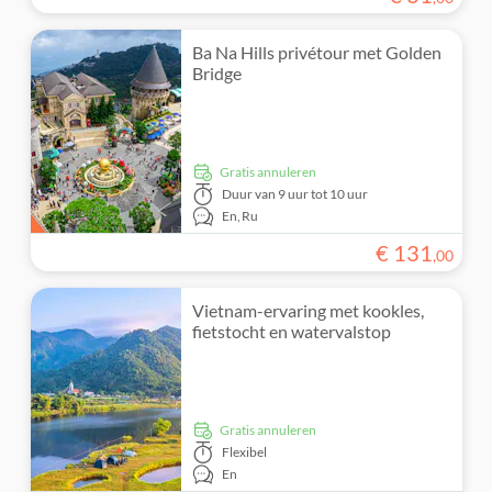
Ba Na Hills privétour met Golden
Bridge
Gratis annuleren
Duur
van 9 uur tot 10 uur
En,
Ru
€
131
,
00
Vietnam-ervaring met kookles,
fietstocht en watervalstop
Gratis annuleren
Flexibel
En