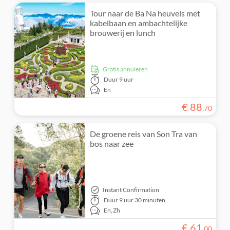
Tour naar de Ba Na heuvels met
kabelbaan en ambachtelijke
brouwerij en lunch
Gratis annuleren
Duur
9 uur
En
€
88
,
70
De groene reis van Son Tra van
bos naar zee
Instant Confirmation
Duur
9 uur 30 minuten
En,
Zh
€
61
,
00