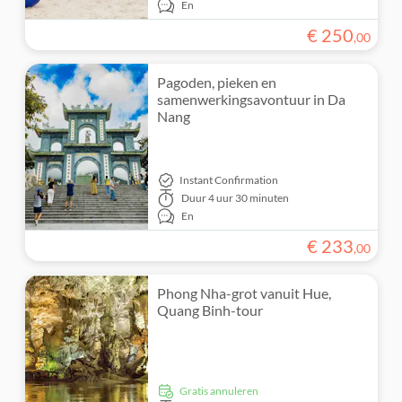
En
€
250
,
00
Pagoden, pieken en
samenwerkingsavontuur in Da
Nang
Instant Confirmation
Duur
4 uur 30 minuten
En
€
233
,
00
Phong Nha-grot vanuit Hue,
Quang Binh-tour
Gratis annuleren