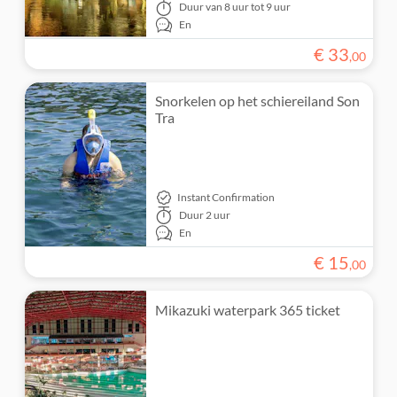
Duur
van 8 uur tot 9 uur
En
€
33
,
00
Snorkelen op het schiereiland Son
Tra
Instant Confirmation
Duur
2 uur
En
€
15
,
00
Mikazuki waterpark 365 ticket