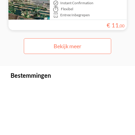
Instant Confirmation
Flexibel
Entree Inbegrepen
€
11
,
00
Bekijk meer
Bestemmingen