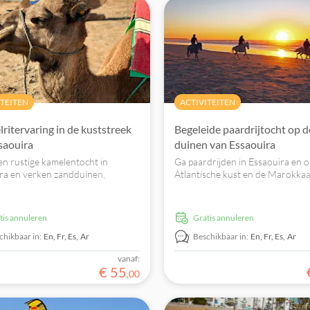
ITEITEN
ACTIVITEITEN
ritervaring in de kuststreek
Begeleide paardrijtocht op d
saouira
duinen van Essaouira
n rustige kamelentocht in
Ga paardrijden in Essaouira en 
ra en verken zandduinen,
Atlantische kust en de Marokka
ossen en Berberdorpen.
charme. Boek nu uw onvergeteli
paardrijavontuur.
atis annuleren
Gratis annuleren
chikbaar in:
En,
Fr,
Es,
Ar
Beschikbaar in:
En,
Fr,
Es,
Ar
vanaf:
€
55
,
00