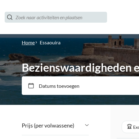
Home
Essaouira
Bezienswaardigheden en
Datums toevoegen
Prijs (per volwassene)
Ex