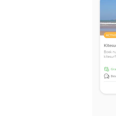
ACTIV
Kitesu
Boek nu
kitesur
landsch
Gr
Bes