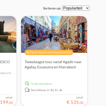
Sorteren op:
ATTRACTIES EN RONDLEIDINGEN
UNESCO
Tweedaagse tour vanaf Agadir naar
Agafay, Essaouira en Marrakech
ssaouira
al door
Gratis annuleren
Medina
Beschikbaar in:
En,
Fr,
Ar
vanaf:
vanaf:
199
€
535
,
00
,
00