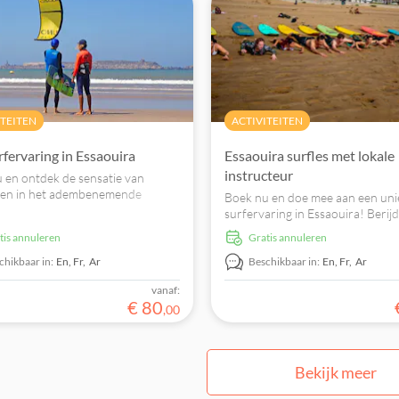
ITEITEN
ACTIVITEITEN
rfervaring in Essaouira
Essaouira surfles met lokale
instructeur
 en ontdek de sensatie van
fen in het adembenemende
Boek nu en doe mee aan een uni
ap van Essaouira.
surfervaring in Essaouira! Berij
zelfverzekerd de golven, begelei
atis annuleren
Gratis annuleren
een vriendelijke lokale instructeu
ongeacht je vaardigheidsniveau.
chikbaar in:
En,
Fr,
Ar
Beschikbaar in:
En,
Fr,
Ar
vanaf:
€
80
,
00
Bekijk meer