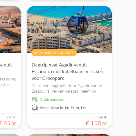
EXCURSIES & DAGTRIPS
vanuit
Dagtrip naar Agadir vanuit
Essaouira met kabelbaan en tickets
voor Crocoparc
ssaouira,
zoek de
Maak een dagtocht door Agadir vanuit
taat en
Essaouira. Verken de stad, neem de
gids.
kabelbaan naar de oude kasba en bezoek
Gratis annuleren
een lokaal wildpark. Boek nu!
Beschikbaar in:
En,
Fr,
Ar,
De
vanaf:
vanaf:
€
65
€
150
,
00
,
00