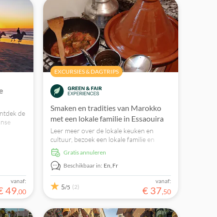
EXCURSIES & DAGTRIPS
e
Smaken en tradities van Marokko
ontdek de
met een lokale familie in Essaouira
anse
Leer meer over de lokale keuken en
jke
cultuur, bezoek een lokale familie en
geniet samen van een maaltijd. Help de
Gratis annuleren
familie ook een handje bij het bereiden
van uw maaltijd.
Beschikbaar in:
En,
Fr
vanaf:
vanaf:
5
(2)
/5
€
49
€
37
,
00
,
50