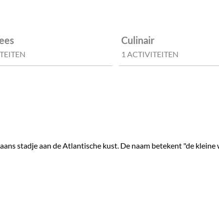
ees
Culinair
ITEITEN
1 ACTIVITEITEN
ns stadje aan de Atlantische kust. De naam betekent "de kleine w