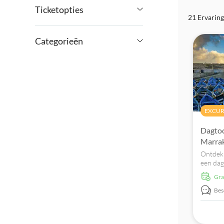
Ticketopties
21 Ervarin
€
€
Min.
Max.
Free cancellation
Categorieën
Instant confirmation
Excursies & Dagtrips
E-Voucher
Cultuur &
Activiteiten
Geschiedenis
Tour met gids
In de vrije natuur
Attracties en rondleidingen
EXCUR
Sightseeing &
Must-sees
Lokaal tintje
Tradities
Dagtoc
Off the road
Indoor activiteiten
Kleinere Groep
Marrak
Stad
Eten & Drinken
Ontdek 
Official reseller
een dag
Culinair
kennis
Gr
medina,
Privétocht
traditi
Bes
Skip the line