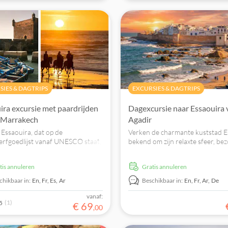
SIES & DAGTRIPS
EXCURSIES & DAGTRIPS
ira excursie met paardrijden
Dagexcursie naar Essaouira 
 Marrakech
Agadir
Essaouira, dat op de
Verken de charmante kuststad E
rfgoedlijst vanaf UNESCO staat,
bekend om zijn relaxte sfeer, be
 een rij te paard over de
medina die op de UNESCO-lijst s
n en duinen vanaf deze unieke
luister naar de verhalen vanaf je 
atis annuleren
Gratis annuleren
chikbaar in:
En,
Fr,
Es,
Ar
Beschikbaar in:
En,
Fr,
Ar,
De
vanaf:
(1)
5
€
69
,
00