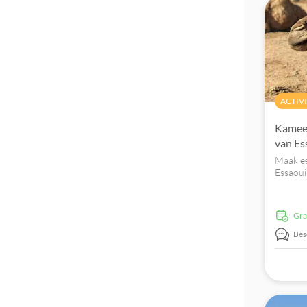
ACTIV
Kameel
van Es
Maak ee
Essaoui
arganb
Gr
Bes