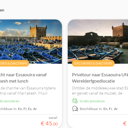
gen
SIES & DAGTRIPS
EXCURSIES & DAGTRIPS
ht naar Essaouira vanaf
Privétour naar Essaouira 
esh met lunch
Werelderfgoedlocatie
de charme van Essaouira tijdens
Ontdek de middeleeuwse stad E
trip vanaf Marrakesh. Maak
en geniet vanaf de muziek, de
 met de door UNESCO erkende
geschiedenis en het strand. Dwa
atis annuleren
Gratis annuleren
 lokale ambachtslieden en
de door UNESCO beschermde 
onele Gnawa-muziek. Boek nu!
en maak kennis met plaatselijke
chikbaar in:
En,
Fr,
Es,
Ar
Beschikbaar in:
En,
Fr,
Ar
ambachtslieden.
vanaf:
€
45
€
,
00