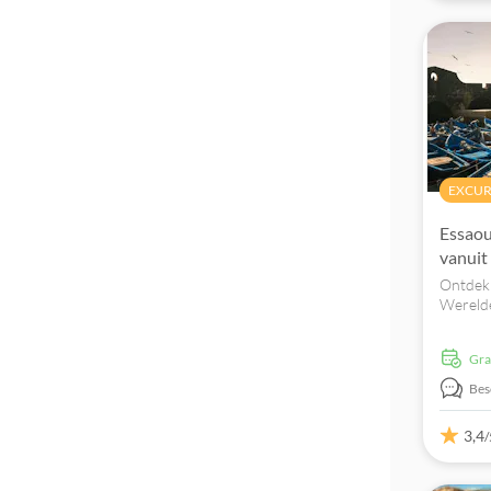
Exclusieve locatie
EXCUR
Essaou
vanuit
Ontdek 
Werelde
en maak
strande
Gr
stad.
Bes
3,4
/