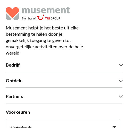
Musement helpt je het beste uit elke
bestemming te halen door je
gemakkelijk toegang te geven tot
onvergetelijke activiteiten over de hele
wereld.
Bedrijf
Wie zijn wij
Ontdek
Pers
Carriere
Wat onze klanten zeggen
Partners
Green & Fair Experiences
Aangepaste tours
Wie met ons werken
Voorkeuren
Vennootschap programmas
Persoonlijke Travelagents