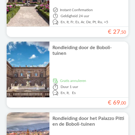
Instant Confirmation
Geldigheid
24 uur
En,
It,
Fr,
Es,
Ar,
De,
Pt,
Ru,
+5
€
27
,
50
Rondleiding door de Boboli-
tuinen
Gratis annuleren
Duur
1 uur
En,
It,
Es
€
69
,
00
Rondleiding door het Palazzo Pitti
en de Boboli-tuinen