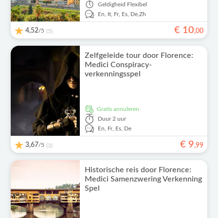
Geldigheid
Flexibel
En,
It,
Fr,
Es,
De,
Zh
€
10
4,52
/5
,
00
(5)
Zelfgeleide tour door Florence:
Medici Conspiracy-
verkenningsspel
Gratis annuleren
Duur
2 uur
En,
Fr,
Es,
De
€
9
3,67
/5
,
99
(3)
Historische reis door Florence:
Medici Samenzwering Verkenning
Spel