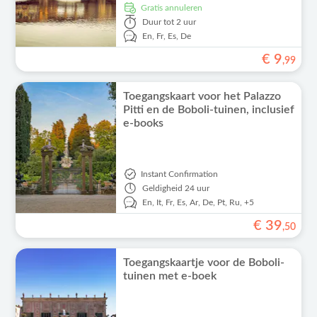
Gratis annuleren
Duur
tot 2 uur
En,
Fr,
Es,
De
€
9
,
99
Toegangskaart voor het Palazzo
Pitti en de Boboli-tuinen, inclusief
e-books
Instant Confirmation
Geldigheid
24 uur
En,
It,
Fr,
Es,
Ar,
De,
Pt,
Ru,
+5
€
39
,
50
Toegangskaartje voor de Boboli-
tuinen met e-boek