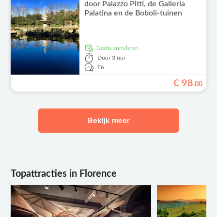
door Palazzo Pitti, de Galleria
Palatina en de Boboli-tuinen
Gratis annuleren
Duur
3 uur
En
€
98
,
00
Bekijk meer
Topattracties in Florence