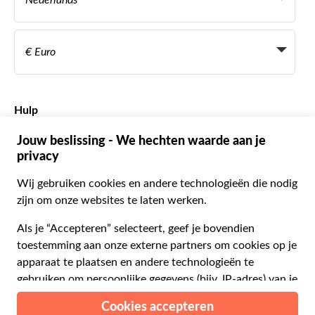
Nederlands
Agentschap
Word een Leverancier
Italiaans
Become a Distribution Partner
€ Euro
Frans
Spaans
€ Euro
Engels
$ Amerikaanse dollar
Hulp
Engels
£ Britse pond
FAQ
Duits
CHF Zwitserse frank
Neem contact op met ons
Portugees
C$ Canadese dollar
Polski
AU$ Australische dollar
© 2026 Musement S.p.A.
Português BR
د.إ Verenigde Arabische Emiraten-dirham
VAT IT07978000961 - Vergunning
Nederlands
Online Reisbureau nº 170695
ARS Argentijnse peso
.د.ب Bahreinse dinar
Algemene voorwaarden
Privacy
Cookies
Site-map
R$ Braziliaanse real
Toegankelijkheidsverklaring
CLP$ Chileense peso