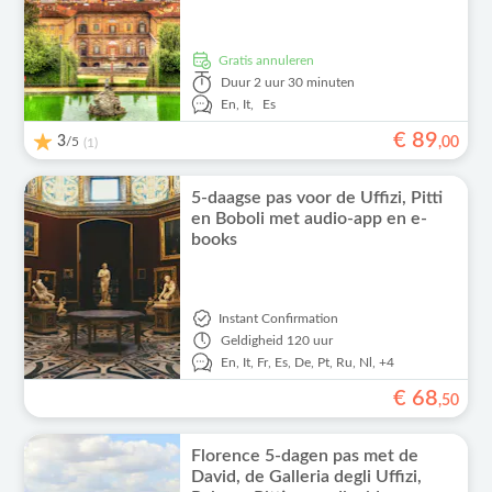
Gratis annuleren
Duur
2 uur 30 minuten
En,
It,
Es
€
89
3
/5
,
00
(1)
5-daagse pas voor de Uffizi, Pitti
en Boboli met audio-app en e-
books
Instant Confirmation
Geldigheid
120 uur
En,
It,
Fr,
Es,
De,
Pt,
Ru,
Nl,
+4
€
68
,
50
Florence 5-dagen pas met de
David, de Galleria degli Uffizi,