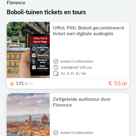
Florence
Boboli-tuinen tickets en tours
Uffizi, Pitti, Boboli gecombineerd
ticket met digitale audiogids
Instant Confirmation
Geldigheid
120 uur
En,
It,
Fr,
Es,
De
€
55
3,91
/5
,
00
(7)
Zelfgeleide audiotour door
Florence
Instant Confirmation