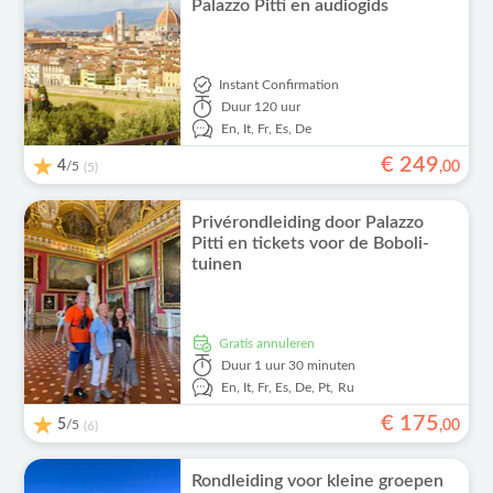
Palazzo Pitti en audiogids
Instant Confirmation
Duur
120 uur
En,
It,
Fr,
Es,
De
€
249
4
/5
,
00
(5)
Privérondleiding door Palazzo
Pitti en tickets voor de Boboli-
tuinen
Gratis annuleren
Duur
1 uur 30 minuten
En,
It,
Fr,
Es,
De,
Pt,
Ru
€
175
5
/5
,
00
(6)
Rondleiding voor kleine groepen