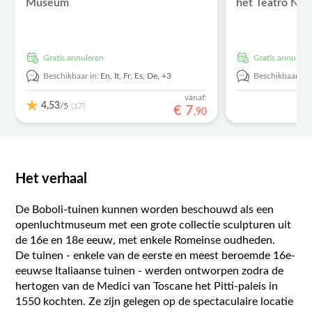
Museum
het Teatro Naz
Gratis annuleren
Gratis annulere
Beschikbaar in:
En,
It,
Fr,
Es,
De,
+3
Beschikbaar in:
vanaf:
4,53
/5
(17)
€
7
,
90
Het verhaal
De Boboli-tuinen kunnen worden beschouwd als een
openluchtmuseum met een grote collectie sculpturen uit
de 16e en 18e eeuw, met enkele Romeinse oudheden.
De tuinen - enkele van de eerste en meest beroemde 16e-
eeuwse Italiaanse tuinen - werden ontworpen zodra de
hertogen van de Medici van Toscane het Pitti-paleis in
1550 kochten. Ze zijn gelegen op de spectaculaire locatie