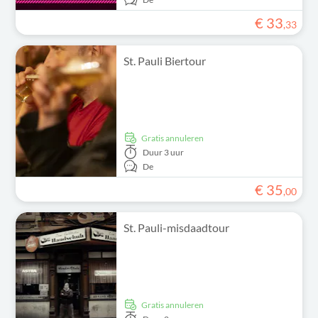
€
33
,
33
St. Pauli Biertour
Gratis annuleren
Duur
3 uur
De
€
35
,
00
St. Pauli-misdaadtour
Gratis annuleren