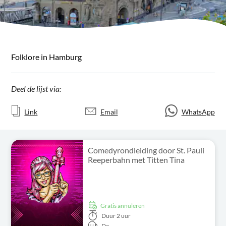
Folklore in Hamburg
Deel de lijst via:
Link
Email
WhatsApp
Comedyrondleiding door St. Pauli
Reeperbahn met Titten Tina
Gratis annuleren
Duur
2 uur
De