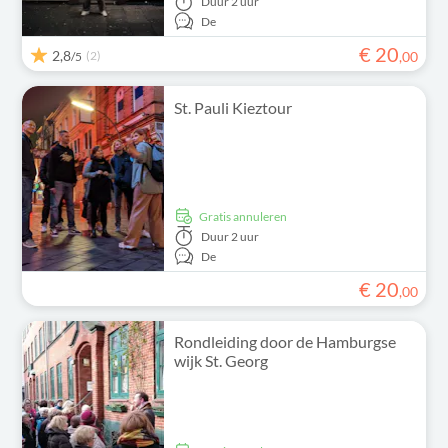
Duur
2 uur
De
€
20
2,8
(2)
,
00
/5
St. Pauli Kieztour
Gratis annuleren
Duur
2 uur
De
€
20
,
00
Rondleiding door de Hamburgse
wijk St. Georg