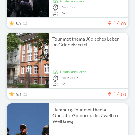
Gratis annuleren
Duur
2 uur
De
€
14
5
(1)
,
00
/5
Tour met thema Jüdisches Leben
im Grindelviertel
Gratis annuleren
Duur
2 uur
De
€
14
5
(1)
,
00
/5
Hamburg-Tour met thema
Operatie Gomorrha im Zweiten
Weltkrieg