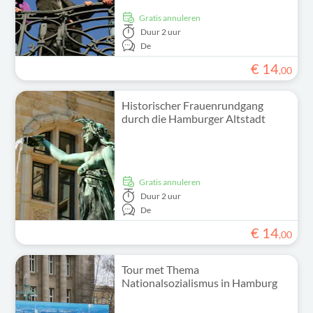
Gratis annuleren
Duur
2 uur
De
€
14
,
00
Historischer Frauenrundgang
durch die Hamburger Altstadt
Gratis annuleren
Duur
2 uur
De
€
14
,
00
Tour met Thema
Nationalsozialismus in Hamburg