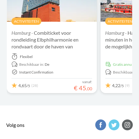
ACTIVITEITEN
ACTIVITEITEN
Hamburg -
Combiticket voor
Hamburg -
Have
rondleiding Elbphilharmonie en
minuten in het 
rondvaart door de haven van
de mogelijkhei
Hamburg
uit te stappen
Flexibel
Beschikbaar in:
De
Gratis annulere
Instant Confirmation
Beschikbaar in:
vanaf:
4,65
4,22
(28)
(9)
/5
/5
€
45
,
00
Volg ons