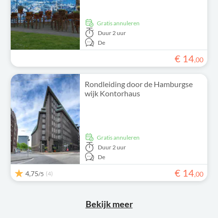
Gratis annuleren
Duur
2 uur
De
€
14
,
00
Rondleiding door de Hamburgse
wijk Kontorhaus
Gratis annuleren
Duur
2 uur
De
€
14
4,75
(4)
,
00
/5
Bekijk meer