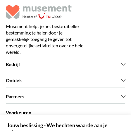
Musement helpt je het beste uit elke
bestemming te halen door je
gemakkelijk toegang te geven tot
onvergetelijke activiteiten over de hele
wereld.
Bedrijf
Wie zijn wij
Ontdek
Pers
Carriere
Wat onze klanten zeggen
Partners
Green & Fair Experiences
Aangepaste tours
Wie met ons werken
Voorkeuren
Vennootschap programmas
Persoonlijke Travelagents
Nederlands