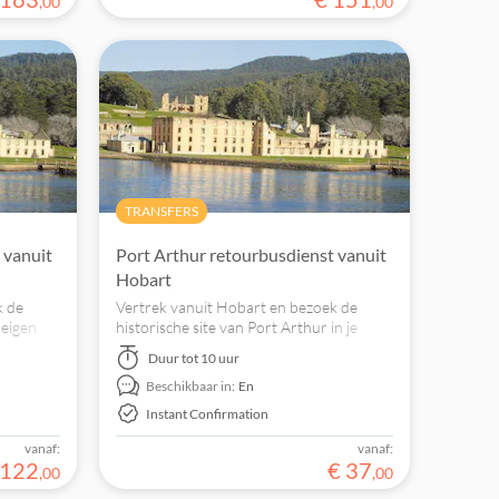
,
00
,
00
TRANSFERS
 vanuit
Port Arthur retourbusdienst vanuit
Hobart
k de
Vertrek vanuit Hobart en bezoek de
 eigen
historische site van Port Arthur in je
ervice en
eigen tempo met deze pendeldienst heen
Duur
tot 10 uur
 Port
en terug.
Beschikbaar in:
En
Instant Confirmation
vanaf:
vanaf:
122
€
37
,
00
,
00