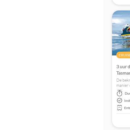
CRUIS
3 uur 
Tasman
De bekr
manier 
natuur 
Du
leren k
Ins
Ent