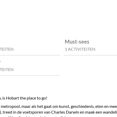
Must-sees
ITEITEN
1 ACTIVITEITEN
r
ITEITEN
, is Hobart the place to go!
metropool, maar als het gaat om kunst, geschiedenis, eten en meer
reed in de voetsporen van Charles Darwin en maak een wandeling 