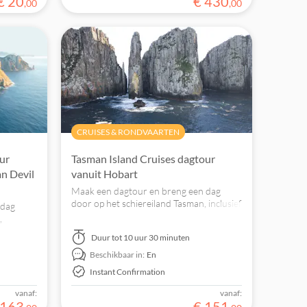
€
20
€
430
,
00
,
00
CRUISES & RONDVAARTEN
ur
Tasman Island Cruises dagtour
n Devil
vanuit Hobart
Maak een dagtour en breng een dag
door op het schiereiland Tasman, inclusief
 dag
een begeleide bustour vanuit Hobart.
,
vanuit
Duur
tot 10 uur 30 minuten
Tasmanian
Beschikbaar in:
En
Instant Confirmation
vanaf:
vanaf:
163
€
151