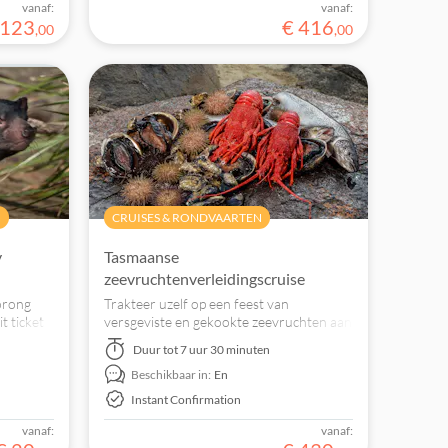
vanaf:
vanaf:
wandelingen!
123
€
416
,
00
,
00
N
CRUISES & RONDVAARTEN
y
Tasmaanse
zeevruchtenverleidingscruise
orong
Trakteer uzelf op een feest van
t ticket
versgeviste en gekookte zeevruchten aan
jke
boord van een pittoreske cruise over de
Duur
tot 7 uur 30 minuten
beroemde Derwent River.
Beschikbaar in:
En
Instant Confirmation
vanaf:
vanaf: