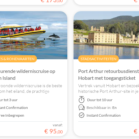
,
00
ES & RONDVAARTEN
STADSACTIVITEITEN
durende wilderniscruise op
Port Arthur retourbusdienst
 Island
Hobart met toegangsticket
oonde wilderniscruise is de beste
Vertrek vanuit Hobart en bezoe
om het eiland, de prachtige
historische Port Arthur-site in je
en het gevarieerde dierenleven te
tempo met deze retourtransfers
ur
tot 3 uur
Duur
tot 10 uur
ennen.
geniet van volledige toegang tot
tant Confirmation
Beschikbaar in:
En
Arthur Historic Site.
ree Inbegrepen
Instant Confirmation
vanaf:
€
95
€
,
00