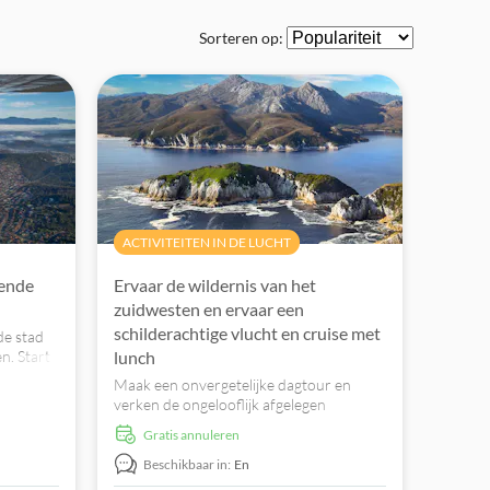
Sorteren op:
ACTIVITEITEN IN DE LUCHT
rende
Ervaar de wildernis van het
zuidwesten en ervaar een
schilderachtige vlucht en cruise met
de stad
n. Start
lunch
an Hobart
Maak een onvergetelijke dagtour en
om
verken de ongelooflijk afgelegen
e zien,
waterwegen en de wildernis van Bathurst
jke
Gratis annuleren
Harbour / Port Davey met fijne
Tasmaanse producten, waaronder lokale
Beschikbaar in:
En
wijnen, een boottocht, vluchten en korte