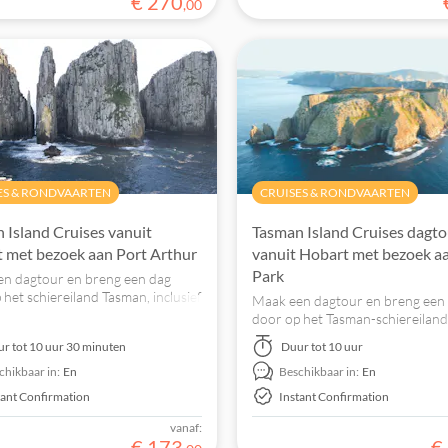
€
270
,
00
ES & RONDVAARTEN
CRUISES & RONDVAARTEN
 Island Cruises vanuit
Tasman Island Cruises dagto
 met bezoek aan Port Arthur
vanuit Hobart met bezoek aa
Park
n dagtour en breng een dag
 het schiereiland Tasman, inclusief
Maak een dagtour en breng een
eleide bustour vanuit Hobart en
door op het Tasman-schiereiland
oek aan de historische site Port
inclusief een begeleide bustour 
ur
tot 10 uur 30 minuten
Duur
tot 10 uur
Hobart en een bezoek aan het 
chikbaar in:
En
Beschikbaar in:
En
Devil Conservation Park.
tant Confirmation
Instant Confirmation
vanaf:
€
173
€