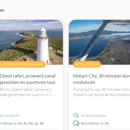
gen
CTIES EN RONDLEIDINGEN
ACTIVITEITEN
iland safari, proeverij vanaf
Hobart City, 30 minuten du
 gerechten en vuurtoren tour
rondvlucht
 Bruny Island-safari, proeverij
Rondvlucht van 30 minuten om 
okale gerechten en vuurtorentour.
Hobart van bovenaf te ontdekke
alles wat Bruny Island zo
vanaf de iconische waterkant v
g maakt en ontmoet de beste
en vlieg over de prachtige stad 
producenten.
beroemde bezienswaardigheden t
zoals Tasman Bridge, de noordeli
atis annuleren
Gratis annuleren
buitenwijken en nog veel meer!
chikbaar in:
En,
Es,
De,
Ja,
Zh
Beschikbaar in:
En