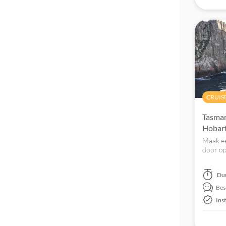
CRUIS
Tasman
Hobart
Maak ee
door op
een beg
een bez
Du
Arthur.
Bes
Ins