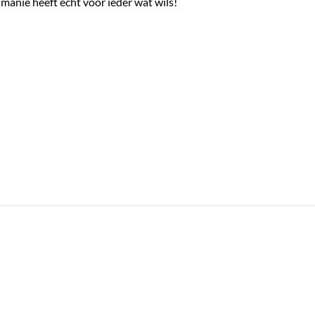
manië heeft echt voor ieder wat wils!