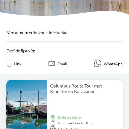
Monumentenbezoek in Huelva
Deel de lijst via:
Link
Email
WhatsApp
Columbus Route Tour met
Klooster en Karavanen
Gratis annuleren
Duur
van 4 uur tot 8 uur
De,
Es,
En,
Fr