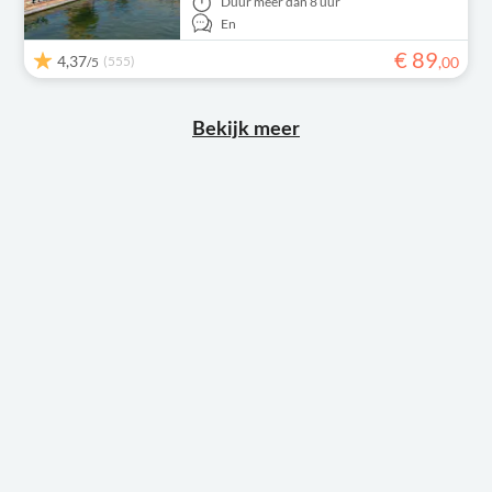
Duur
meer dan 8 uur
En
€
89
4,37
(555)
,
00
/5
Bekijk meer