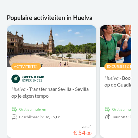
Populaire activiteiten in Huelva
ACTIVITEITEN
EXCURSIES & DAG
Huelva -
Bootto
op de Guadiana 
Huelva -
Transfer naar Sevilla - Sevilla
op je eigen tempo
Gratis annuleren
Gratis annulere
Beschikbaar in:
De,
En,
Fr
Tour Met Gids
vanaf:
€
54
,
00