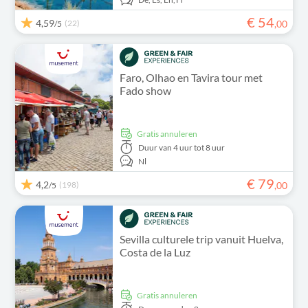
€
54
4,59
(22)
,
00
/5
Faro, Olhao en Tavira tour met
Fado show
Gratis annuleren
Duur
van 4 uur tot 8 uur
Nl
€
79
4,2
(198)
,
00
/5
Sevilla culturele trip vanuit Huelva,
Costa de la Luz
Gratis annuleren