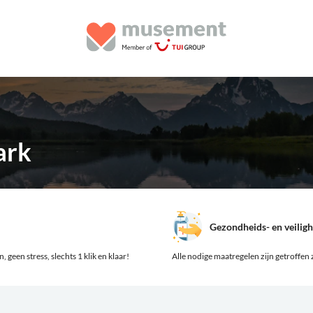
ark
Gezondheids- en veilig
 geen stress, slechts 1 klik en klaar!
Alle nodige maatregelen zijn getroffen z