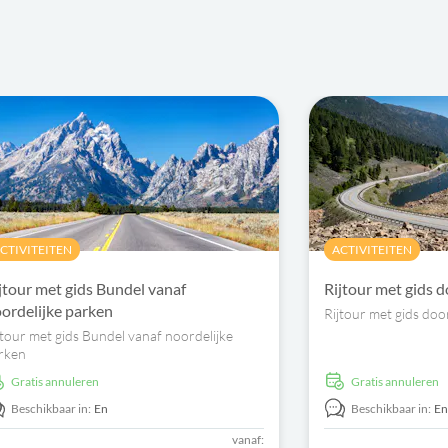
CTIVITEITEN
ACTIVITEITEN
jtour met gids Bundel vanaf
Rijtour met gids d
ordelijke parken
Rijtour met gids doo
jtour met gids Bundel vanaf noordelijke
rken
Gratis annuleren
Gratis annuleren
Beschikbaar in:
En
Beschikbaar in:
E
vanaf: