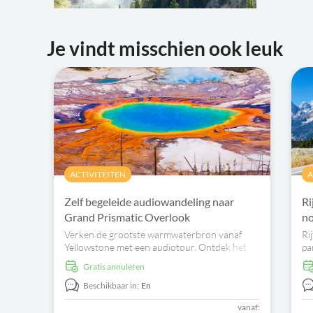
Je vindt misschien ook leuk
ACTIVITEITEN
A
Zelf begeleide audiowandeling naar
Ri
Grand Prismatic Overlook
no
Verken de grootste warmwaterbron vanaf
Ri
Yellowstone met een audiotour. Ontdek het
pa
levendige thermische landschap en het
Gratis annuleren
iconische landschap vanaf de Grand Prismatic
Overlook Trail.
Beschikbaar in:
En
vanaf: