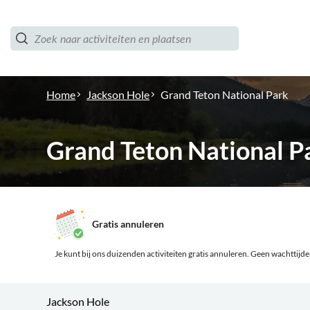
Home
Jackson Hole
Grand Teton National Park
Grand Teton National P
Gratis annuleren
Je kunt bij ons duizenden activiteiten gratis annuleren.
Geen wachttijden,
Jackson Hole