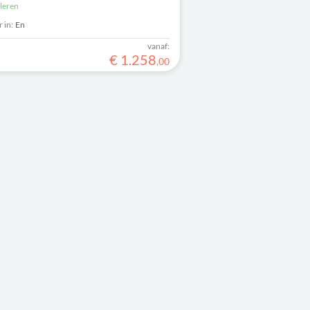
uleren
 in:
En
vanaf:
€
1
.
258
,
00