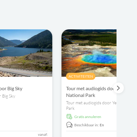
ACTIVITEITEN
oor Big Sky
Tour met audiogids door Yellows
National Park
r Big Sky
Tour met audiogids door Yellowstone 
Park
Gratis annuleren
n
Beschikbaar in:
En
vanaf: