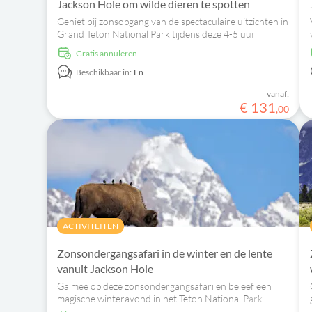
Jackson Hole om wilde dieren te spotten
Geniet bij zonsopgang van de spectaculaire uitzichten in
Grand Teton National Park tijdens deze 4-5 uur
durende wildsafari en spot onder andere grizzlyberen,
Gratis annuleren
zwarte beren, elanden en bizons in hun natuurlijke
leefomgeving.
Beschikbaar in:
En
vanaf:
€
131
,
00
ACTIVITEITEN
Zonsondergangsafari in de winter en de lente
vanuit Jackson Hole
Ga mee op deze zonsondergangsafari en beleef een
magische winteravond in het Teton National Park.