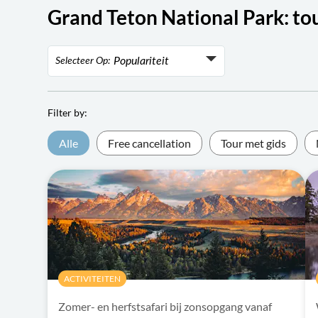
Grand Teton National Park: tou
Populariteit
Selecteer Op:
Populariteit
Rating
Filter by:
Laagste prijs
Alle
Free cancellation
Tour met gids
Hoogste prijs
ACTIVITEITEN
Zomer- en herfstsafari bij zonsopgang vanaf