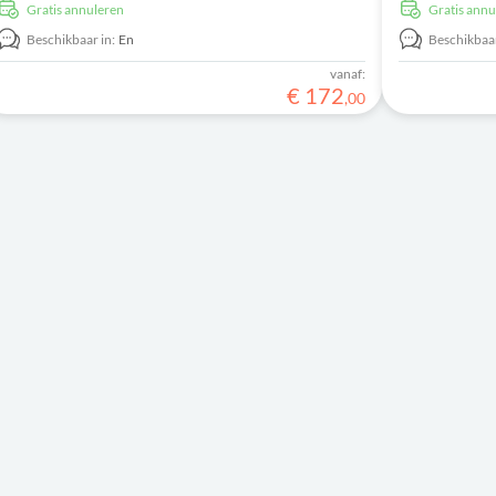
Gratis annuleren
Gratis ann
Beschikbaar in:
En
Beschikbaar
vanaf:
€
172
,
00