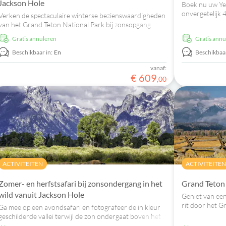
Jackson Hole
Boek nu uw Ye
onvergetelijk 
Verken de spectaculaire winterse bezienswaardigheden
bergketens ver
van het Grand Teton National Park bij zonsopgang
tijdens deze 4-5 uur durende safari in het wild.
Gratis annuleren
Gratis ann
Beschikbaar in:
En
Beschikbaar
vanaf:
€
609
,
00
ACTIVITEITEN
ACTIVITEITEN
Zomer- en herfstsafari bij zonsondergang in het
Grand Teton 
wild vanuit Jackson Hole
Geniet van een
rit door het G
Ga mee op een avondsafari en fotografeer de in kleur
privébusje.
geschilderde vallei terwijl de zon ondergaat boven het
Grand Teton National Park.