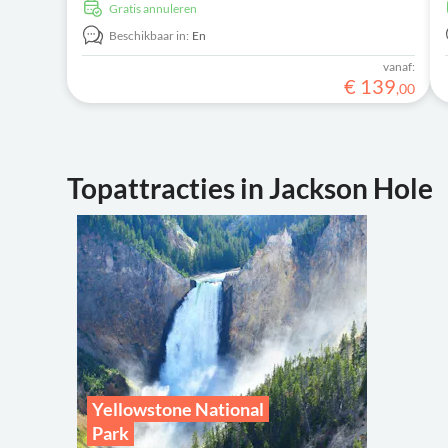
Gratis annuleren
Beschikbaar in:
En
vanaf:
€
139
,
00
Topattracties in Jackson Hole
Yellowstone National
Park