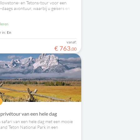
llowstone- en Tetons-tour voor een
4-daags avontuur, waarbij u geisers en
kent en fantastische wilde dieren spot.
uleren
 in:
En
vanaf:
€
763
,
00
privétour van een hele dag
 safari van een hele dag met een mooie
rand Teton National Park in een