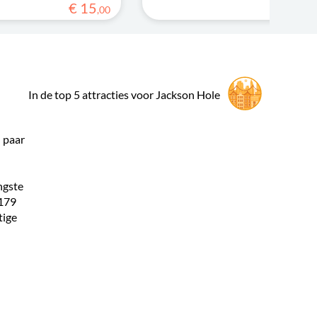
€
15
,
00
In de top 5 attracties voor Jackson Hole
 paar
ngste
4179
tige