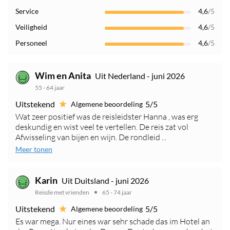
Service
4,6
/5
Veiligheid
4,6
/5
Personeel
4,6
/5
Wim en Anita
Uit Nederland - juni 2026
55 - 64 jaar
Uitstekend
5/5
Algemene beoordeling
Wat zeer positief was de reisleidster Hanna , was erg
deskundig en wist veel te vertellen. De reis zat vol
Afwisseling van bijen en wijn. De rondleid ...
Meer tonen
Karin
Uit Duitsland - juni 2026
Reisde met vrienden
65 - 74 jaar
Uitstekend
5/5
Algemene beoordeling
Es war mega. Nur eines war sehr schade das im Hotel an