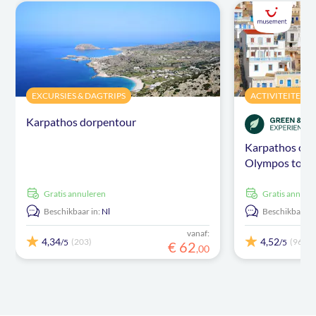
EXCURSIES & DAGTRIPS
ACTIVITEITEN
Karpathos dorpentour
Karpathos oos
Olympos tour
Gratis annuleren
Gratis annule
Beschikbaar in:
Nl
Beschikbaar in
vanaf:
4,34
4,52
(203)
(966)
/5
/5
€
62
,
00