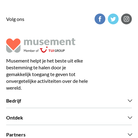
Volg ons
Musement helpt je het beste uit elke
bestemming te halen door je
gemakkelijk toegang te geven tot
onvergetelijke activiteiten over de hele
wereld.
Bedrijf
Wie zijn wij
Ontdek
Pers
Carriere
Wat onze klanten zeggen
Partners