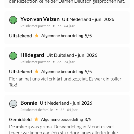
der Rezeption keine der Damen Deutsch gesprochen hat.
Yvon van Velzen
Uit Nederland - juni 2026
Reisde met partner
55 - 64 jaar
Uitstekend
5/5
Algemene beoordeling
Hildegard
Uit Duitsland - juni 2026
Reisde met partner
65 - 74 jaar
Uitstekend
5/5
Algemene beoordeling
Florian hat uns viel erklärt und gezeigt. Es war ein toller
Tag!
Bonnie
Uit Nederland - juni 2026
Reisde met de familie
55 - 64 jaar
Gemiddeld
3/5
Algemene beoordeling
De imkerij was prima. De wandeling in Menetes viel
tegen; we liepen aan één stuk door langs allerlei leuke