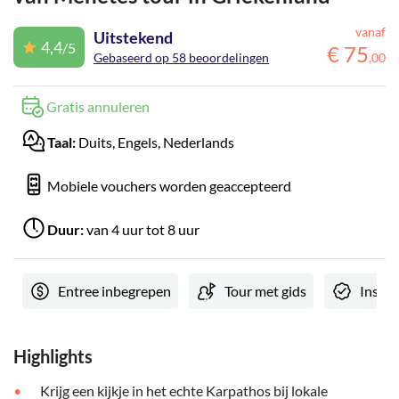
vanaf
Uitstekend
4,4
/5
€
75
Gebaseerd op 58 beoordelingen
,
00
Gratis annuleren
Taal:
Duits, Engels, Nederlands
Mobiele vouchers worden geaccepteerd
Duur:
van 4 uur tot 8 uur
Entree inbegrepen
Tour met gids
Instan
Highlights
Krijg een kijkje in het echte Karpathos bij lokale