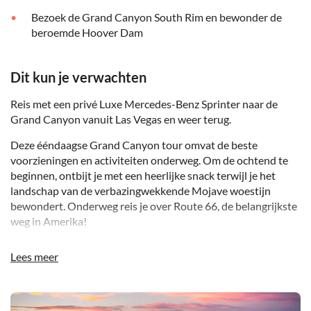
Bezoek de Grand Canyon South Rim en bewonder de
beroemde Hoover Dam
Dit kun je verwachten
Reis met een privé Luxe Mercedes-Benz Sprinter naar de
Grand Canyon vanuit Las Vegas en weer terug.
Deze ééndaagse Grand Canyon tour omvat de beste
voorzieningen en activiteiten onderweg. Om de ochtend te
beginnen, ontbijt je met een heerlijke snack terwijl je het
landschap van de verbazingwekkende Mojave woestijn
bewondert. Onderweg reis je over Route 66, de belangrijkste
weg in Amerika!
Je eerste bestemming van de dag is ongeveer halverwege de
Lees meer
canyon net buiten Route 66 bij de Grand Canyon Caverns.
Deze natuurlijke bezienswaardigheid trekt al bijna 100 jaar
bezoekers. Terwijl je hier bent, is er tijd voor een verse
DSA1Grand Canyon
broodjeslunch en tijd om even te ontspannen. Of als je zin