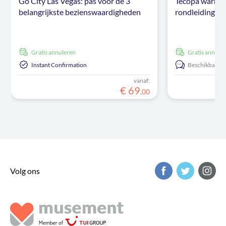
Go City Las Vegas: pas voor de 3
Tecopa warmw
belangrijkste bezienswaardigheden
rondleiding va
Gratis annuleren
Gratis annule
Instant Confirmation
Beschikbaar in
vanaf:
€
69
,
00
Volg ons