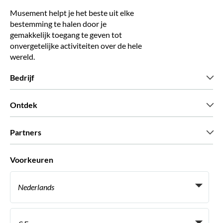
Musement helpt je het beste uit elke
bestemming te halen door je
gemakkelijk toegang te geven tot
onvergetelijke activiteiten over de hele
wereld.
Bedrijf
Wie zijn wij
Ontdek
Pers
Carriere
Wat onze klanten zeggen
Partners
Green & Fair Experiences
Aangepaste tours
Wie met ons werken
Voorkeuren
Vennootschap programmas
Persoonlijke Travelagents
Nederlands
Agentschap
Word een Leverancier
Italiaans
Become a Distribution Partner