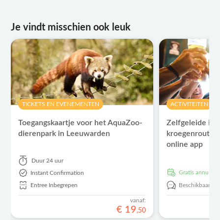
Je vindt misschien ook leuk
TICKETS EN EVENEMENTEN
ACTIVITEITEN
Toegangskaartje voor het AquaZoo-
Zelfgeleide int
dierenpark in Leeuwarden
kroegenroute 
online app
Duur
24 uur
Gratis annulere
Instant Confirmation
Entree Inbegrepen
Beschikbaar in:
vanaf:
€
19
,
50