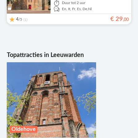
Duur
tot 2 uur
En,
It,
Fr,
Es,
De,
Nl
€
29
4
/5
,
00
(1)
Topattracties in Leeuwarden
Oldehove