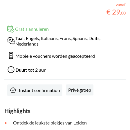
vanaf
€
29
,
00
Gratis annuleren
Engels, Italiaans, Frans, Spaans, Duits,
Taal:
Nederlands
Mobiele vouchers worden geaccepteerd
tot 2 uur
Duur:
Privé groep
Instant confirmation
Highlights
Ontdek de leukste plekjes van Leiden