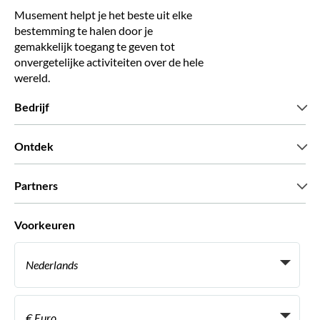
Musement helpt je het beste uit elke
bestemming te halen door je
gemakkelijk toegang te geven tot
onvergetelijke activiteiten over de hele
wereld.
Bedrijf
Wie zijn wij
Ontdek
Pers
Carriere
Wat onze klanten zeggen
Partners
Green & Fair Experiences
Aangepaste tours
Wie met ons werken
Voorkeuren
Vennootschap programmas
Persoonlijke Travelagents
Nederlands
Agentschap
Word een Leverancier
Italiaans
Become a Distribution Partner
€ Euro