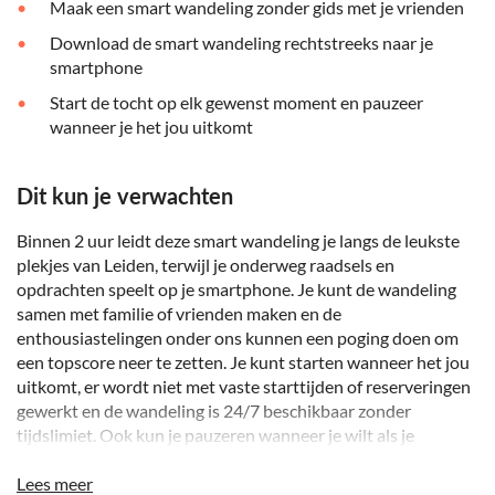
Maak een smart wandeling zonder gids met je vrienden
Download de smart wandeling rechtstreeks naar je
smartphone
Start de tocht op elk gewenst moment en pauzeer
wanneer je het jou uitkomt
Dit kun je verwachten
Binnen 2 uur leidt deze smart wandeling je langs de leukste
plekjes van Leiden, terwijl je onderweg raadsels en
opdrachten speelt op je smartphone. Je kunt de wandeling
samen met familie of vrienden maken en de
enthousiastelingen onder ons kunnen een poging doen om
een topscore neer te zetten. Je kunt starten wanneer het jou
uitkomt, er wordt niet met vaste starttijden of reserveringen
gewerkt en de wandeling is 24/7 beschikbaar zonder
tijdslimiet. Ook kun je pauzeren wanneer je wilt als je
bijvoorbeeld een bepaalde locatie verder wilt bekijken of
ergens iets wilt eten of drinken. De smart wandeling voor
Lees meer