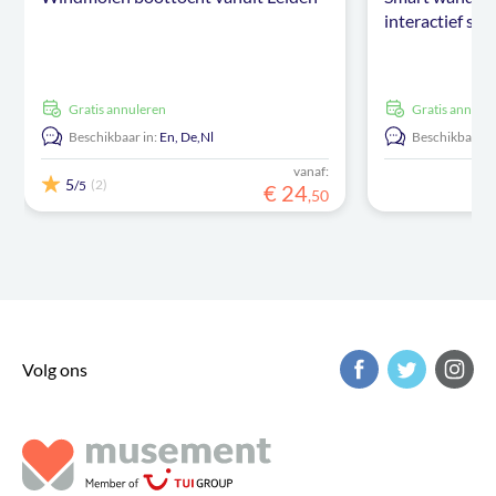
interactief sta
Gratis annuleren
Gratis annule
Beschikbaar in:
En,
De,
Nl
Beschikbaar in
vanaf:
5
(2)
/5
€
24
,
50
Volg ons