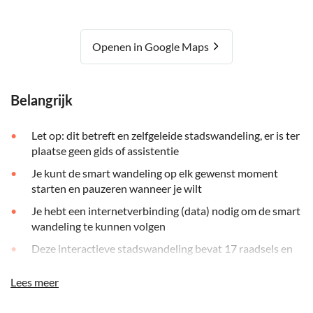
Openen in Google Maps
Belangrijk
Let op: dit betreft en zelfgeleide stadswandeling, er is ter
plaatse geen gids of assistentie
Je kunt de smart wandeling op elk gewenst moment
starten en pauzeren wanneer je wilt
Je hebt een internetverbinding (data) nodig om de smart
wandeling te kunnen volgen
Deze interactieve stadswandeling bevat 17 raadsels en
opdrachten
Lees meer
De route is ongeveer 5,3 kilometer lang