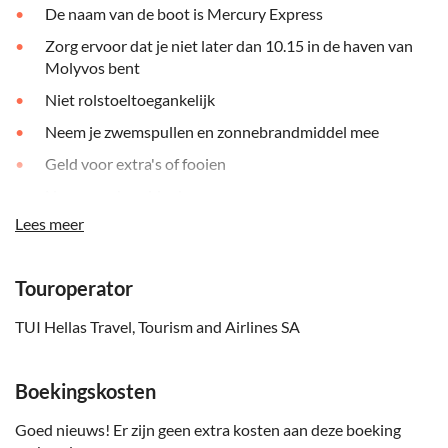
De naam van de boot is Mercury Express
Zorg ervoor dat je niet later dan 10.15 in de haven van
Molyvos bent
Niet rolstoeltoegankelijk
Neem je zwemspullen en zonnebrandmiddel mee
Geld voor extra's of fooien
Neem een handdoek mee
Lees meer
Afhankelijk van de weersomstandigheden
Hou er rekening mee dat alle tijden ongeveer en aan
veranderingen onderhevig zijn
Touroperator
Transfer niet inbegrepen
TUI Hellas Travel, Tourism and Airlines SA
Neem iets mee voor op je hoofd
Boekingskosten
Goed nieuws! Er zijn geen extra kosten aan deze boeking