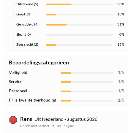
Uitstekend (5)
38%
Goed (2)
15%
Gemiddeld (4)
31%
Slecht (0)
0%
Zeer slecht (2)
15%
Beoordelingscategorieën
Veiligheid
1
/5
Service
1
/5
Personeel
1
/5
Prijs-kwaliteitverhouding
1
/5
Rens
Uit Nederland - augustus 2026
Reisde met partner
45 - 54 jaar