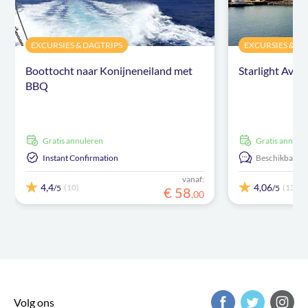
EXCURSIES & DAGTRIPS
EXCURSIES & D
Boottocht naar Konijneneiland met
Starlight Avon
BBQ
Gratis annuleren
Gratis annule
Instant Confirmation
Beschikbaar in
vanaf:
4,4
4,06
(10)
(13)
/5
/5
€
58
,
00
Volg ons