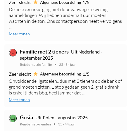
Zeer slecht
1/5
Algemene beoordeling
De hele excursie ging niet door vanwege te weinig
aanmeldingen. Wij hebben anderhalf uur moeten
wachten in de zon. Ons contactpersoon heeft vervolgens
...
Meer tonen
Familie met 2 tieners
Uit Nederland -
september 2025
Reisde met de familie
25 - 34 jaar
Zeer slecht
1/5
Algemene beoordeling
Onvoldoende ligstoelen,, dus met 2 tieners op de bank of
grond moeten zitten, 1 stop gedaan geen 2, gratis drank
is enkel tijdens bbq, heel jammer dat ...
Meer tonen
Gosia
Uit Polen - augustus 2025
Reisde met vrienden
35 - 44 jaar