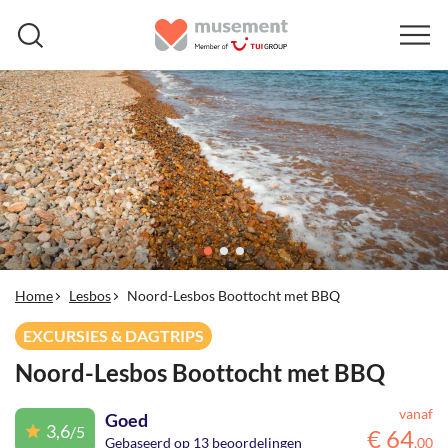
Home
Lesbos
Noord-Lesbos Boottocht met BBQ
EXCURSIES & DAGTRIPS
Noord-Lesbos Boottocht met BBQ
vanaf
Goed
3,6
/5
€
64
Gebaseerd op 13 beoordelingen
,
00