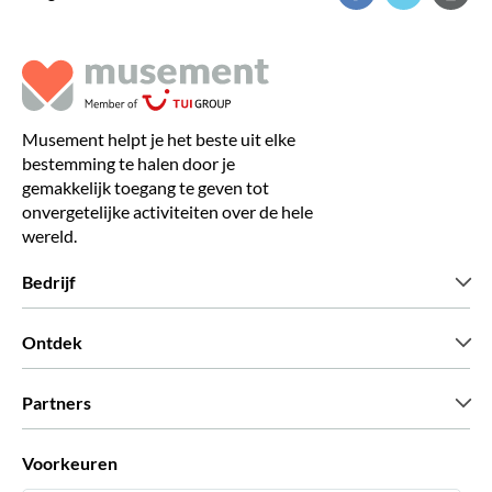
Musement helpt je het beste uit elke
bestemming te halen door je
gemakkelijk toegang te geven tot
onvergetelijke activiteiten over de hele
wereld.
Bedrijf
Wie zijn wij
Ontdek
Pers
Carriere
Wat onze klanten zeggen
Partners
Green & Fair Experiences
Aangepaste tours
Wie met ons werken
Voorkeuren
Vennootschap programmas