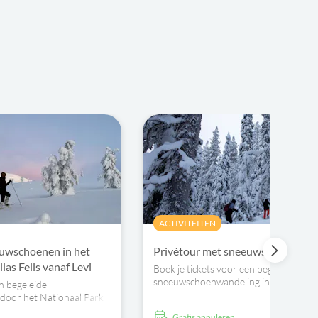
ACTIVITEITEN
euwschoenen in het
Privétour met sneeuwschoenen in
las Fells vanaf Levi
Boek je tickets voor een begeleide
sneeuwschoenwandeling in Levi
n begeleide
door het Nationaal Park
ef een barbecuepauze.
Gratis annuleren