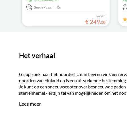
onvergetelijke herinneringen onder de
de
sterrenhemel vastlegt.
Beschikbaar in:
En
vanaf:
€
249
,
00
Het verhaal
Ga op zoek naar het noorderlicht in Levi en vink een erva
noorden van Finland en is een uitstekende bestemming 
Je kunt op een sneeuwscooter over besneeuwde paden 
sterrenhemel - er zijn tal van mogelijkheden om het noor
Lees meer