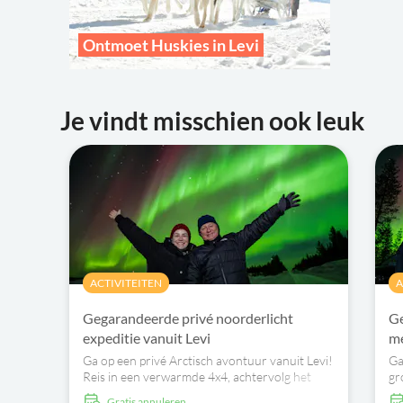
Ontmoet Huskies in Levi
Je vindt misschien ook leuk
ACTIVITEITEN
A
Gegarandeerde privé noorderlicht
Ge
expeditie vanuit Levi
me
Ga op een privé Arctisch avontuur vanuit Levi!
Ga
Reis in een verwarmde 4x4, achtervolg het
gr
noorderlicht en geniet vanaf snacks terwijl je
en
Gratis annuleren