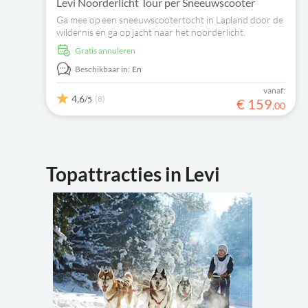
Levi Noorderlicht Tour per Sneeuwscooter
Ga mee op een sneeuwscootertocht in Lapland door de
wildernis en ga op jacht naar het noorderlicht.
Gratis annuleren
Beschikbaar in:
En
vanaf:
4,6
(8)
/5
€
159
,
00
Topattracties in Levi