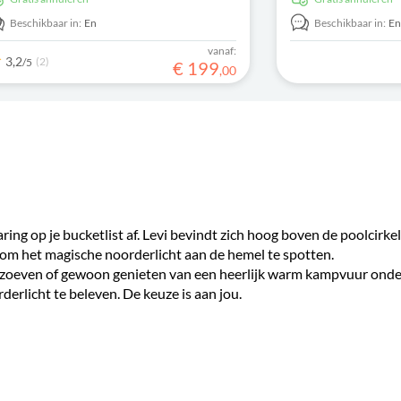
 Aurora Borealis achtervolgt.
Geniet van adembe
winterlandschappen
Beschikbaar in:
En
Beschikbaar in:
E
vanaf:
3,2
(2)
/5
€
199
,
00
ring op je bucketlist af. Levi bevindt zich hoog boven de poolcirkel
om het magische noorderlicht aan de hemel te spotten.
zoeven of gewoon genieten van een heerlijk warm kampvuur onde
derlicht te beleven. De keuze is aan jou.