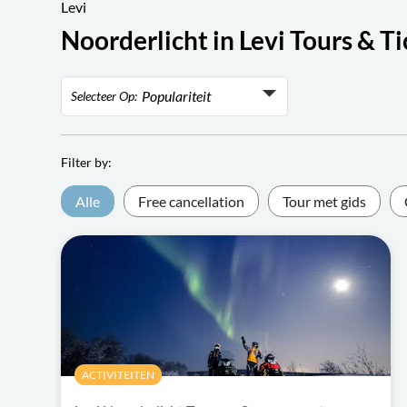
Levi
Noorderlicht in Levi Tours & Ti
Populariteit
Selecteer Op:
Populariteit
Rating
Filter by:
Laagste prijs
Alle
Free cancellation
Tour met gids
Hoogste prijs
ACTIVITEITEN