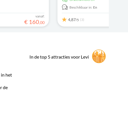
nemende
.
n
Beschikbaar in:
En
vanaf:
4,87
(3)
/5
€
160
,
00
In de top 5 attracties voor Levi
 in het
r de