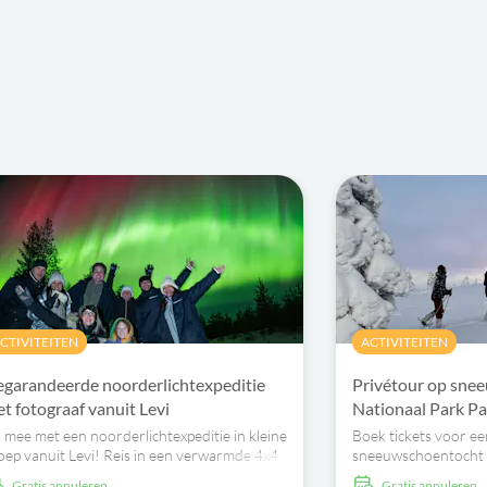
CTIVITEITEN
ACTIVITEITEN
garandeerde noorderlichtexpeditie
Privétour op sne
t fotograaf vanuit Levi
Nationaal Park Pal
 mee met een noorderlichtexpeditie in kleine
Boek tickets voor ee
oep vanuit Levi! Reis in een verwarmde 4x4
sneeuwschoentocht 
 leg verbluffende momenten vast terwijl je
Pallas-Ylläs, inclusi
Gratis annuleren
Gratis annuleren