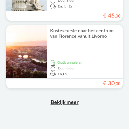
Duur
8 uur
En,
It,
Es
€
45
,
00
Kustexcursie naar het centrum
van Florence vanuit Livorno
Gratis annuleren
Duur
8 uur
En,
Es
€
30
,
00
Bekijk meer