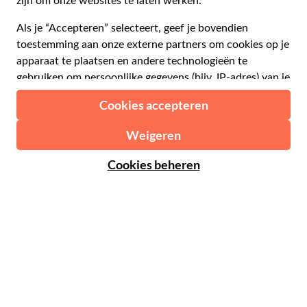
€ Euro
Frans
Spaans
€ Euro
Engels
$ Amerikaanse dollar
Hulp
Engels
£ Britse pond
FAQ
Duits
CHF Zwitserse frank
Neem contact op met ons
Portugees
C$ Canadese dollar
Polski
AU$ Australische dollar
© 2026 Musement S.p.A.
Português BR
د.إ Verenigde Arabische Emiraten-dirham
VAT IT07978000961 - Vergunning
Nederlands
Online Reisbureau nº 170695
ARS Argentijnse peso
.د.ب Bahreinse dinar
Algemene voorwaarden
Privacy
Cookies
Site-map
R$ Braziliaanse real
Toegankelijkheidsverklaring
CLP$ Chileense peso
¥ Chinese yuan
COL$ Colombiaanse peso