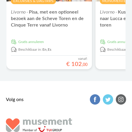
EXCURSIES & DAGTRIPS
MONUMENTEN
Livorno -
Livorno -
Pisa, met een optioneel
Kustex
bezoek aan de Scheve Toren en de
naar Lucca en 
Cinque Terre vanaf Livorno
toren
Gratis annuleren
Gratis annulere
Beschikbaar in:
En,
Es
Beschikbaar in:
vanaf:
€
102
,
00
Volg ons