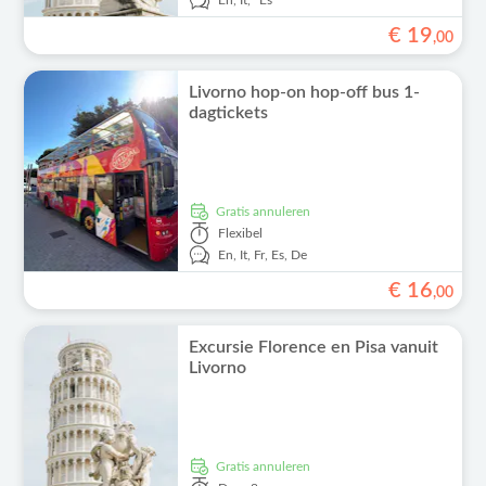
En,
It,
Es
€
19
,
00
Livorno hop-on hop-off bus 1-
dagtickets
Gratis annuleren
Flexibel
En,
It,
Fr,
Es,
De
€
16
,
00
Excursie Florence en Pisa vanuit
Livorno
Gratis annuleren