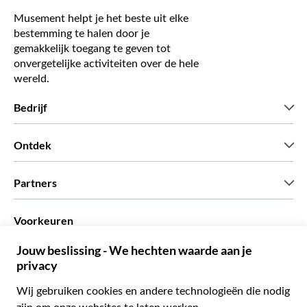
Musement helpt je het beste uit elke
bestemming te halen door je
gemakkelijk toegang te geven tot
onvergetelijke activiteiten over de hele
wereld.
Bedrijf
Wie zijn wij
Ontdek
Pers
Carriere
Wat onze klanten zeggen
Partners
Green & Fair Experiences
Aangepaste tours
Wie met ons werken
Voorkeuren
Vennootschap programmas
Persoonlijke Travelagents
Nederlands
Agentschap
Word een Leverancier
Italiaans
Become a Distribution Partner