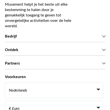
Musement helpt je het beste uit elke
bestemming te halen door je
gemakkelijk toegang te geven tot
onvergetelijke activiteiten over de hele
wereld.
Bedrijf
Wie zijn wij
Ontdek
Pers
Carriere
Wat onze klanten zeggen
Partners
Green & Fair Experiences
Aangepaste tours
Wie met ons werken
Voorkeuren
Vennootschap programmas
Persoonlijke Travelagents
Nederlands
Agentschap
Word een Leverancier
Italiaans
Become a Distribution Partner
€ Euro
Frans