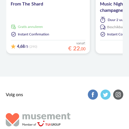
From The Shard
Music Night in
champagne
Duur
2 uur
Gratis annuleren
Beschikbaar in
Instant Confirmation
Instant Confi
vanaf:
4,68
/5
(290)
€
22
,
00
Volg ons