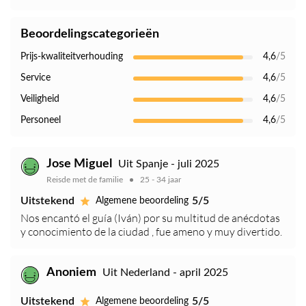
Beoordelingscategorieën
Prijs-kwaliteitverhouding
4,6
/5
Service
4,6
/5
Veiligheid
4,6
/5
Personeel
4,6
/5
Jose Miguel
Uit Spanje - juli 2025
Reisde met de familie
25 - 34 jaar
Uitstekend
5/5
Algemene beoordeling
Nos encantó el guía (Iván) por su multitud de anécdotas
y conocimiento de la ciudad , fue ameno y muy divertido.
Anoniem
Uit Nederland - april 2025
Uitstekend
5/5
Algemene beoordeling