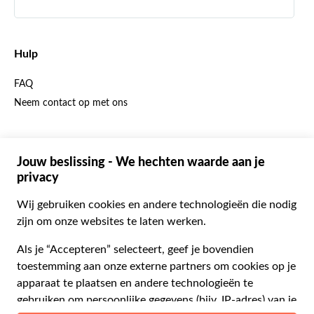
Spaans
€ Euro
Engels
$ Amerikaanse dollar
Hulp
Engels
£ Britse pond
FAQ
Duits
CHF Zwitserse frank
Neem contact op met ons
Portugees
C$ Canadese dollar
Polski
AU$ Australische dollar
© 2026 Musement S.p.A.
Português BR
د.إ Verenigde Arabische Emiraten-dirham
VAT IT07978000961 - Vergunning
Nederlands
Online Reisbureau nº 170695
ARS Argentijnse peso
.د.ب Bahreinse dinar
Algemene voorwaarden
Privacy
Cookies
Site-map
R$ Braziliaanse real
Toegankelijkheidsverklaring
CLP$ Chileense peso
¥ Chinese yuan
COL$ Colombiaanse peso
₡ Costa Ricaanse colon