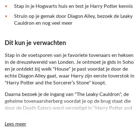
Stap in je Hogwarts huis en test je Harry Potter kennis
Struin op je gemak door Diagon Alley, bezoek de Leaky
Cauldron en nog veel meer
Dit kun je verwachten
Stap in de voetsporen van je favoriete tovenaars en heksen
in de dreuzelwereld van Londen. Je ontmoet je gids in Soho
en je ontdekt bij welk "House" je past voordat je door de
echte Diagon Alley gaat, waar Harry zijn eerste toverstok in
"Harry Potter and the Sorcerer’s Stone" koopt.
Daarna bezoek je de ingang van "The Leaky Cauldron", de
geheime tovenaarsherberg voordat je op de brug staat die
door de Death Eaters werd vernietigd in "Harry Potter and
the Half-Blood Prince". Je gids is uiteraard een Harry Potter
liefhebber, uitgerust met vreemde en wonderlijke film
Lees meer
weetjes. Doe mee aan hun quiz en gebruik je kennis om
punten te verdienen - dat het beste Huis mag winnen!