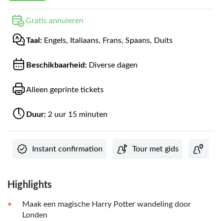
Gratis annuleren
Taal:
Engels, Italiaans, Frans, Spaans, Duits
Beschikbaarheid:
Diverse dagen
Alleen geprinte tickets
Duur:
2 uur 15 minuten
Instant confirmation
Tour met gids
Lok
Highlights
Maak een magische Harry Potter wandeling door
Londen