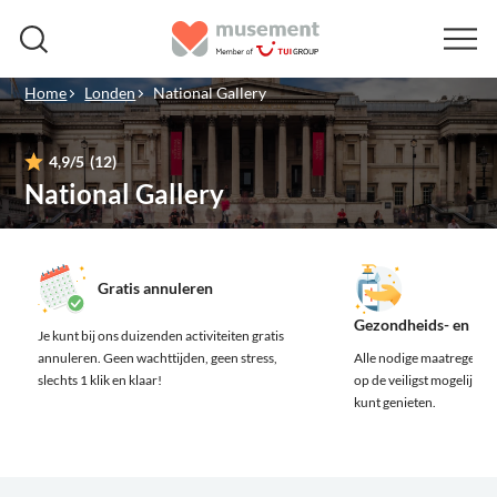
Home
Londen
National Gallery
4,9
/5
(12)
National Gallery
Gratis annuleren
Gezondheids- en vei
Je kunt bij ons duizenden activiteiten gratis
annuleren.
Geen wachttijden, geen stress,
Alle nodige maatregelen z
slechts 1 klik en klaar!
op de veiligst mogelijke m
kunt genieten.