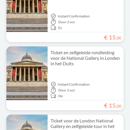
Instant Confirmation
Duur
2 uur
Es
€
15
,
00
Ticket en zelfgeleide rondleiding
voor de National Gallery in Londen
in het Duits
Instant Confirmation
Duur
2 uur
De
€
15
,
00
Ticket voor de London National
Gallery en zelfgeleide tour in het