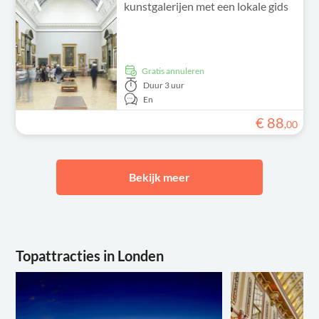
kunstgalerijen met een lokale gids
Gratis annuleren
Duur
3 uur
En
€
88
,
00
Bekijk meer
Topattracties in Londen