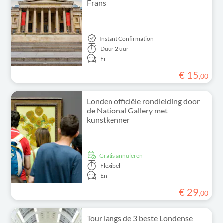
Frans
Instant Confirmation
Duur
2 uur
Fr
€
15
,
00
Londen officiële rondleiding door
de National Gallery met
kunstkenner
Gratis annuleren
Flexibel
En
€
29
,
00
Tour langs de 3 beste Londense