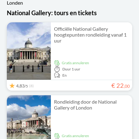
Londen
National Gallery: tours en tickets
Officiële National Gallery
hoogtepunten rondleiding vanaf 1
uur
Gratis annuleren
Duur
1 uur
En
€
22
4,83
(8)
,
00
/5
Rondleiding door de National
Gallery of London
Gratis annuleren