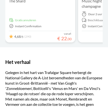
The Shard
Music Night incl
champagne
Duur
2 uur
Gratis annuleren
Beschikbaar in:
Instant Confirmation
Instant Confirm
vanaf:
4,68
(290)
/5
€
22
,
00
Het verhaal
Gelegen in het hart van Trafalgar Square herbergt de
National Gallery de A-List beroemdheden van de Europese
kunst in Groot-Brittannië - met Van Gogh's
'Zonnebloemen', Botticelli's 'Venus en Mars' en Da Vinci's
'Maagd op de rotsen' die op de rode loper verschijnen.
Met namen als deze, maar ook Monet, Rembrandt en
Vermeer om aan de collectie toe te voegen, is het geen