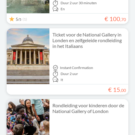
Duur
2 uur 30 minuten
En
€
100
5
(1)
,
70
/5
Ticket voor de National Gallery in
Londen en zelfgeleide rondleiding
in het Italiaans
Instant Confirmation
Duur
2 uur
It
€
15
,
00
Rondleiding voor kinderen door de
National Gallery of London