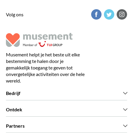
Volg ons
Musement helpt je het beste uit elke
bestemming te halen door je
gemakkelijk toegang te geven tot
onvergetelijke activiteiten over de hele
wereld.
Bedrijf
Wie zijn wij
Ontdek
Pers
Carriere
Wat onze klanten zeggen
Partners
Green & Fair Experiences
Aangepaste tours