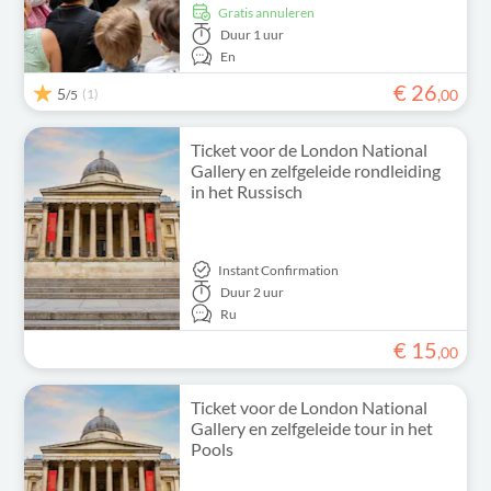
Gratis annuleren
Duur
1 uur
En
€
26
5
(1)
,
00
/5
Ticket voor de London National
Gallery en zelfgeleide rondleiding
in het Russisch
Instant Confirmation
Duur
2 uur
Ru
€
15
,
00
Ticket voor de London National
Gallery en zelfgeleide tour in het
Pools