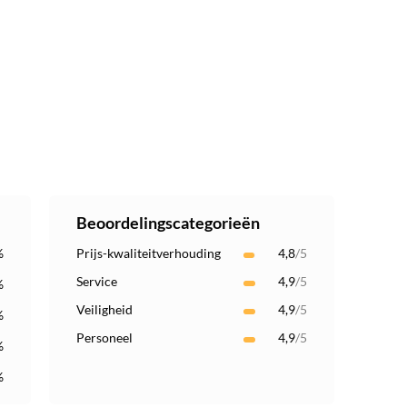
Beoordelingscategorieën
%
Prijs-kwaliteitverhouding
4,8
/5
Service
4,9
/5
%
Veiligheid
4,9
/5
%
Personeel
4,9
/5
%
%