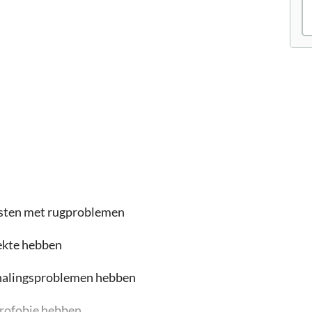
asten met rugproblemen
iekte hebben
emhalingsproblemen hebben
strofobie hebben