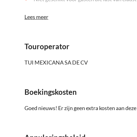
Niet geschikt voor rolstoelgebruikers
Lees meer
Kinderen moeten altijd worden begeleid do
Engelssprekende gids voor alle nationalitei
Touroperator
Afhankelijk van de weersomstandigheden
TUI MEXICANA SA DE CV
Hou er rekening mee dat alle tijden ongevee
Voor deze trip gelden niet onze algemene a
Boekingskosten
je dit minstens 24 uur van tevoren doen voo
Goed nieuws! Er zijn geen extra kosten aan dez
Neem iets mee voor op je hoofd
Geld voor extra's of fooien
Transfer niet inbegrepen