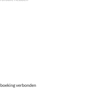
or een volwassene (18+)
ten
r en aan veranderingen onderhevig zijn
nnuleringsvoorwaarden. Als je wil annuleren, moet
r een volledige terugbetaling
e boeking verbonden