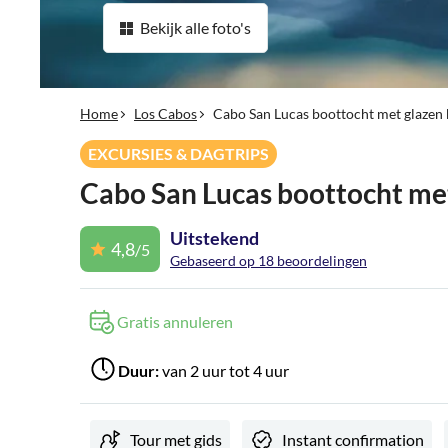
Bekijk alle foto's
Home
Los Cabos
Cabo San Lucas boottocht met glazen
EXCURSIES & DAGTRIPS
Cabo San Lucas boottocht me
Uitstekend
4,8
/5
Gebaseerd op 18 beoordelingen
Gratis annuleren
Duur:
van 2 uur tot 4 uur
Tour met gids
Instant confirmation