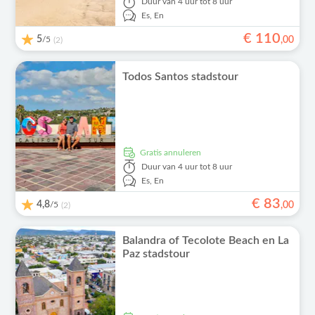
Duur
van 4 uur tot 8 uur
Es,
En
€
110
5
/5
,
00
(2)
Todos Santos stadstour
Gratis annuleren
Duur
van 4 uur tot 8 uur
Es,
En
€
83
4,8
/5
,
00
(2)
Balandra of Tecolote Beach en La
Paz stadstour