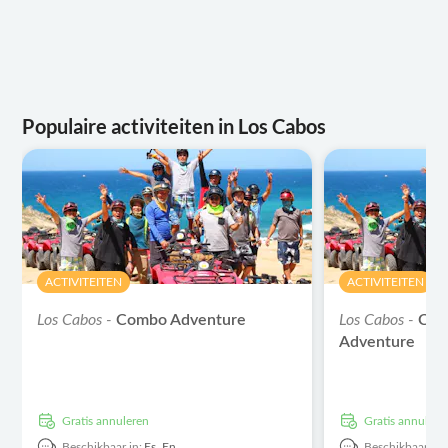
Populaire activiteiten in Los Cabos
ACTIVITEITEN
ACTIVITEITEN
Los Cabos -
Combo Adventure
Los Cabos -
Com
Adventure
Gratis annuleren
Gratis annulere
Beschikbaar in:
Es,
En
Beschikbaar in: