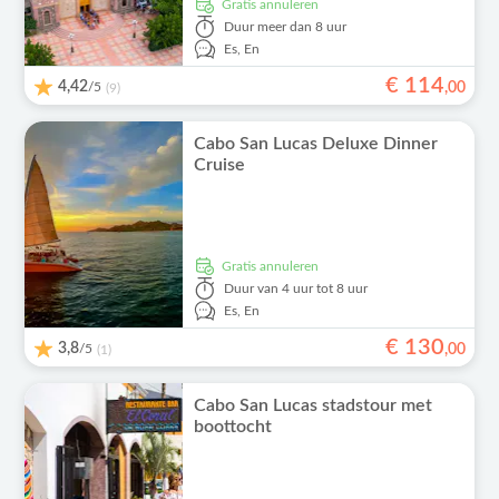
Gratis annuleren
Duur
meer dan 8 uur
Es,
En
€
114
4,42
/5
,
00
(9)
Cabo San Lucas Deluxe Dinner
Cruise
Gratis annuleren
Duur
van 4 uur tot 8 uur
Es,
En
€
130
3,8
/5
,
00
(1)
Cabo San Lucas stadstour met
boottocht