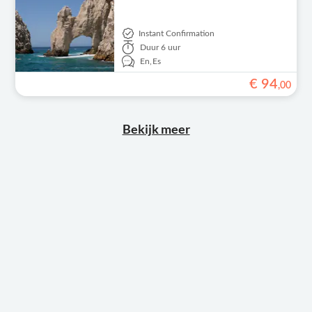
Instant Confirmation
Duur
6 uur
En,
Es
€
94
,
00
Bekijk meer