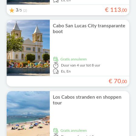
Es,
En
€
113
3
/5
,
00
(2)
Cabo San Lucas City transparante
boot
Gratis annuleren
Duur
van 4 uur tot 8 uur
Es,
En
€
70
,
00
Los Cabos stranden en shoppen
tour
Gratis annuleren