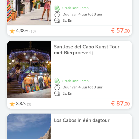
Gratis annuleren
Duur
van 4 uur tot 8 uur
Es,
En
€
57
4,38
/5
,
00
(13)
San Jose del Cabo Kunst Tour
met Bierproeverij
Gratis annuleren
Duur
van 4 uur tot 8 uur
Es,
En
€
87
3,8
/5
,
00
(3)
Los Cabos in één dagtour