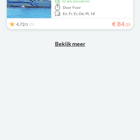
Gratis annuleren
Duur
9 uur
En,
Fr,
Es,
De,
Pt,
Nl
€
84
4,72
(5)
,
15
/5
Bekijk meer