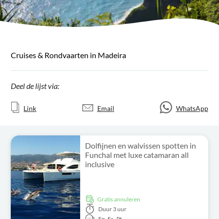
Cruises & Rondvaarten in Madeira
Deel de lijst via:
Link
Email
WhatsApp
Dolfijnen en walvissen spotten in
Funchal met luxe catamaran all
inclusive
Gratis annuleren
Duur
3 uur
En,
Es,
Pt