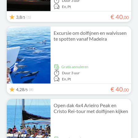
Duur
3 uur
En,
Pt
€
40
3,8
(1)
,
00
/5
Excursie om dolfijnen en walvissen
te spotten vanaf Madeira
Gratis annuleren
Duur
3 uur
En,
Pt
€
40
4,28
(8)
,
00
/5
Open dak 4x4 Arieiro Peak en
Cristo Rei-tour met dolfijnen kijken