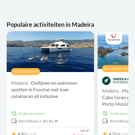
Populaire activiteiten in Madeira
EXCURSIES & DAG
ACTIVITEITEN
Madeira -
Dolfijnen en walvissen
spotten in Funchal met luxe
Madeira -
Madei
catamaran all inclusive
Cabo Girao en o
Porto Moniz
Gratis annuleren
Gratis annulere
Beschikbaar in:
En,
Es,
Pt
Beschikbaar in:
vanaf:
4,9
4,52
(108)
(1865)
/5
/5