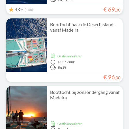
€
69
4,9
(108)
,
00
/5
Boottocht naar de Desert Islands
vanaf Madeira
Gratis annuleren
Duur
9 uur
En,
Pt
€
96
,
00
Boottocht bij zonsondergang vanaf
Madeira
Gratis annuleren