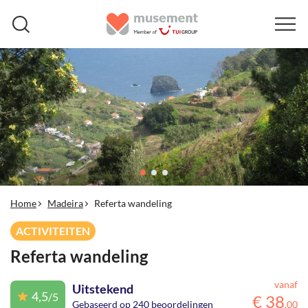
Home
Madeira
Referta wandeling
ACTIVITEITEN
Referta wandeling
vanaf
Uitstekend
4,5
/5
€
38
Gebaseerd op 240 beoordelingen
,
00