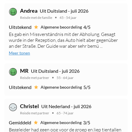
Andrea
Uit Duitsland - juli 2026
Reisde met de familie
45 - 54 jaar
Uitstekend
4/5
Algemene beoordeling
Es gab ein Missverständnis mit der Abholung. Gesagt
wurde in der Rezeption, das Auto hielt aber gegenüber
an der Straße. Der Guide war aber sehr bemü ...
Meer tonen
MR
Uit Duitsland - juli 2026
Reisde met partner
55 - 64 jaar
Uitstekend
5/5
Algemene beoordeling
Christel
Uit Nederland - juli 2026
Reisde met partner
65 - 74 jaar
Gemiddeld
3/5
Algemene beoordeling
Begeleider had geen oog voor de groep en.liep tientallen