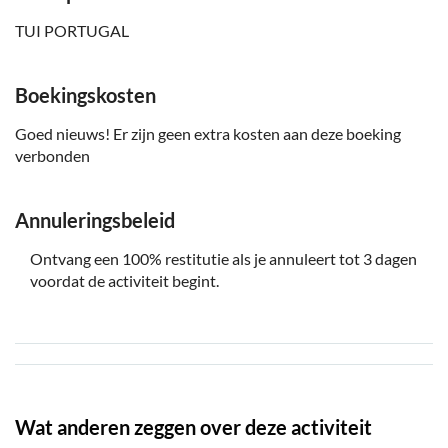
volwassene (18+)
TUI PORTUGAL
Neem geschikte schoenen mee
Geld voor extra's of fooien
Boekingskosten
Eten en drinken niet inbegrepen
Goed nieuws! Er zijn geen extra kosten aan deze boeking
Voor deze trip gelden niet onze algemene
verbonden
annuleringsvoorwaarden. Als je wil annuleren, moet je
dit minstens 72 uur van tevoren doen voor een volledige
terugbetaling.
Annuleringsbeleid
Ontvang een 100% restitutie als je annuleert tot 3 dagen
voordat de activiteit begint.
Wat anderen zeggen over deze activiteit