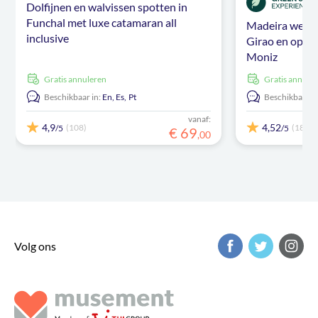
Dolfijnen en walvissen spotten in
Funchal met luxe catamaran all
Madeira westk
inclusive
Girao en optio
Moniz
Gratis annuleren
Gratis annule
Beschikbaar in:
En,
Es,
Pt
Beschikbaar in
vanaf:
4,9
4,52
(108)
(1865)
/5
/5
€
69
,
00
Volg ons