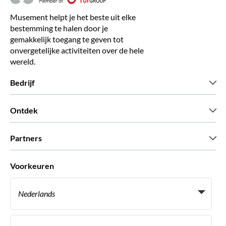
Musement helpt je het beste uit elke
bestemming te halen door je
gemakkelijk toegang te geven tot
onvergetelijke activiteiten over de hele
wereld.
Bedrijf
Wie zijn wij
Ontdek
Pers
Carriere
Wat onze klanten zeggen
Partners
Green & Fair Experiences
Aangepaste tours
Wie met ons werken
Voorkeuren
Vennootschap programmas
Persoonlijke Travelagents
Nederlands
Agentschap
Word een Leverancier
Italiaans