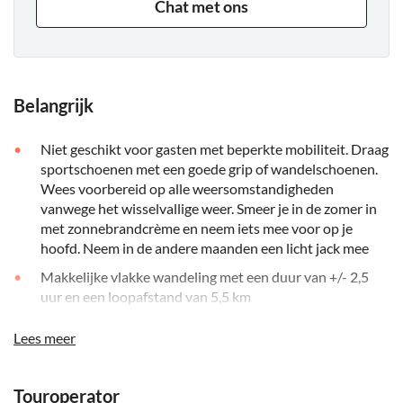
Chat met ons
Belangrijk
Niet geschikt voor gasten met beperkte mobiliteit. Draag
sportschoenen met een goede grip of wandelschoenen.
Wees voorbereid op alle weersomstandigheden
vanwege het wisselvallige weer. Smeer je in de zomer in
met zonnebrandcrème en neem iets mee voor op je
hoofd. Neem in de andere maanden een licht jack mee
Makkelijke vlakke wandeling met een duur van +/- 2,5
uur en een loopafstand van 5,5 km
Let op: er kan een lokale toegangsprijs zijn die je ter
Lees meer
plekke betaalt
Niet geschikt voor personen met beperkte mobiliteit
Touroperator
Kinderen moeten altijd worden begeleid door een