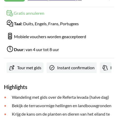
Gratis annuleren
Taal:
Duits, Engels, Frans, Portugees
Mobiele vouchers worden geaccepteerd
Duur:
van 4 uur tot 8 uur
Tour met gids
Instant confirmation
Kle
Highlights
Wandeling met gids over de Referta levada (halve dag)
Bekijk de terrasvormige hellingen en landbouwgronden
Krijg de kans om de planten en dieren van het eiland te