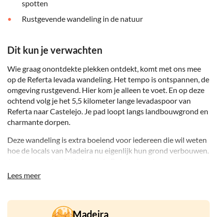
spotten
Rustgevende wandeling in de natuur
Dit kun je verwachten
Wie graag onontdekte plekken ontdekt, komt met ons mee
op de Referta levada wandeling. Het tempo is ontspannen, de
omgeving rustgevend. Hier kom je alleen te voet. En op deze
ochtend volg je het 5,5 kilometer lange levadaspoor van
Referta naar Castelejo. Je pad loopt langs landbouwgrond en
charmante dorpen.
Deze wandeling is extra boeiend voor iedereen die wil weten
hoe de locals van Madeira nu eigenlijk hun grond verbouwen.
Je ervaren gids leidt je langs de Referta levada en
landbouwterrassen. Deze liggen tegen de heuvels aan, vol
Lees meer
met fruit en groente.
In de verte zie je de dorpen in het noordoosten en ook de
flora en fauna die alleen hier op het eiland voorkomen. Je
Madeira